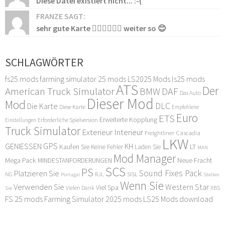
Diese Datei existiert nicht... :-(
FRANZE SAGT:
sehr gute Karte 👍🏻👍🏻👍🏻 weiter so 😊
SCHLAGWÖRTER
fs25 mods
farming simulator 25 mods
LS2025 Mods
ls25 mods
ATS
Der
American Truck Simulator
DAF
BMW
Das Auto
Dieser Mod
Mod
DLC
Die Karte
Diese Karte
Empfohlene
Euro
ETS
Erweiterte Kopplung
Erforderliche Spielversion
Einstellungen
Truck Simulator
Exterieur Interieur
Freightliner Cascadia
LKW
GPS
GENIESSEN
KH
Kaufen Sie
LT
Keine Fehler
Laden Sie
MAN
Mod Manager
Mega Pack
Neue Fracht
MINDESTANFORDERUNGEN
SCS
PS
Sound Fixes Pack
Platzieren Sie
SISL
RJL
NG
Stellen
Portugal
Wenn Sie
Verwenden Sie
Western Star
Viel Spa
XBS
Sie
Vielen Dank
FS 25 mods
Farming Simulator 2025 mods
LS25 Mods download