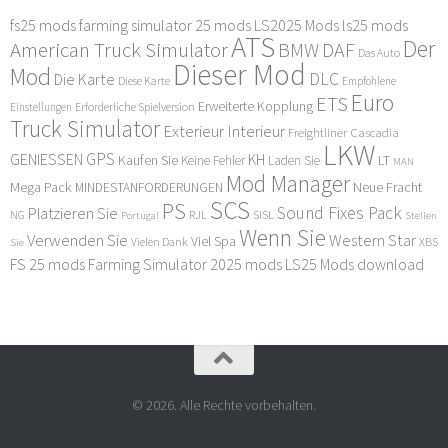
fs25 mods
farming simulator 25 mods
LS2025 Mods
ls25 mods
ATS
Der
American Truck Simulator
DAF
BMW
Das Auto
Dieser Mod
Mod
DLC
Die Karte
Diese Karte
Empfohlene
Euro
ETS
Erweiterte Kopplung
Erforderliche Spielversion
Einstellungen
Truck Simulator
Exterieur Interieur
Freightliner Cascadia
LKW
GPS
GENIESSEN
KH
Kaufen Sie
LT
Keine Fehler
Laden Sie
MAN
Mod Manager
Mega Pack
Neue Fracht
MINDESTANFORDERUNGEN
SCS
PS
Sound Fixes Pack
Platzieren Sie
SISL
RJL
NG
Stellen
Portugal
Wenn Sie
Verwenden Sie
Western Star
Viel Spa
XBS
Sie
Vielen Dank
FS 25 mods
Farming Simulator 2025 mods
LS25 Mods download
© 2026. Alle Rechte vorbehalten.