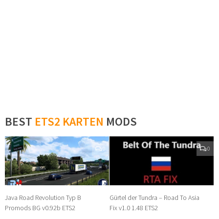
BEST
ETS2 KARTEN
MODS
0
0
Java Road Revolution Typ B
Gürtel der Tundra – Road To Asia
Promods BG v0.92b ETS2
Fix v1.0 1.48 ETS2