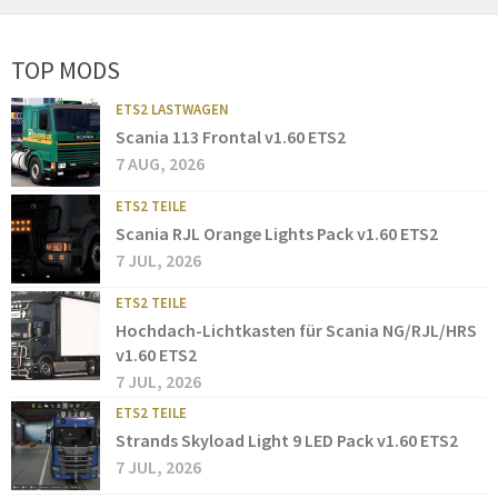
TOP MODS
ETS2 LASTWAGEN
Scania 113 Frontal v1.60 ETS2
7 AUG, 2026
ETS2 TEILE
Scania RJL Orange Lights Pack v1.60 ETS2
7 JUL, 2026
ETS2 TEILE
Hochdach-Lichtkasten für Scania NG/RJL/HRS
v1.60 ETS2
7 JUL, 2026
ETS2 TEILE
Strands Skyload Light 9 LED Pack v1.60 ETS2
7 JUL, 2026