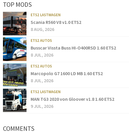
TOP MODS
ETS2 LASTWAGEN
Scania R560 V8 v1.0 ETS2
8 AUG, 2026
ETS2 AUTOS
Busscar Vissta Buss HI-O400RSD 1.60 ETS2
8 JUL, 2026
ETS2 AUTOS
Marcopolo G7 1600 LD MB 1.60 ETS2
8 JUL, 2026
ETS2 LASTWAGEN
MAN TG3 2020 von Gloover v1.8 1.60 ETS2
9 JUL, 2026
COMMENTS