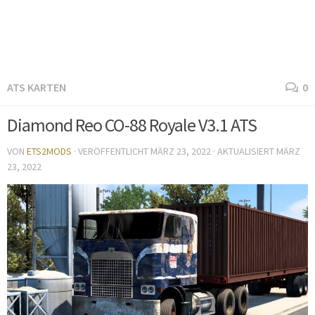
ATS KARTEN
0
Diamond Reo CO-88 Royale V3.1 ATS
VON
ETS2MODS
· VERÖFFENTLICHT
MÄRZ 23, 2022
· AKTUALISIERT
MÄRZ
23, 2022