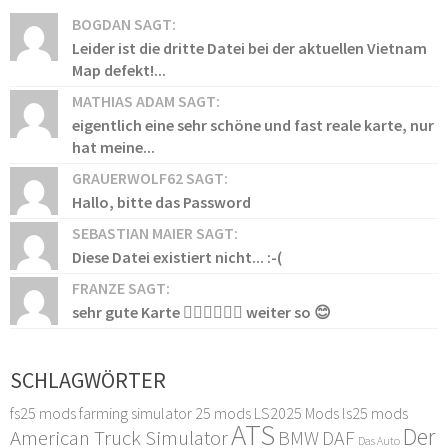
BOGDAN SAGT:
Leider ist die dritte Datei bei der aktuellen Vietnam
Map defekt!...
MATHIAS ADAM SAGT:
eigentlich eine sehr schöne und fast reale karte, nur
hat meine...
GRAUERWOLF62 SAGT:
Hallo, bitte das Password
SEBASTIAN MAIER SAGT:
Diese Datei existiert nicht... :-(
FRANZE SAGT:
sehr gute Karte 👍🏻👍🏻👍🏻 weiter so 😊
SCHLAGWÖRTER
fs25 mods
farming simulator 25 mods
LS2025 Mods
ls25 mods
ATS
Der
American Truck Simulator
DAF
BMW
Das Auto