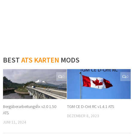
BEST
ATS KARTEN
MODS
0
0
Bergüberarbeitungsfix v2.0 1.50
TGM CE D-Ont RC v1.4.1 ATS
ATS
DEZEMBER 8, 2023
JUNI 11, 2024