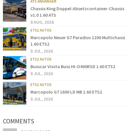
ATS ANHÄNGER
Chassis King Doppel-Absetzcontainer-Chassis
v1.0 1.60 ATS
8 AUG, 2026
ETS2 AUTOS
Marcopolo Neuer G7 Paradiso 1200 Multichassi
1.60 ETS2
8 JUL, 2026
ETS2 AUTOS
Busscar Vissta Buss HI-O400RSD 1.60 ETS2
8 JUL, 2026
ETS2 AUTOS
Marcopolo G7 1600 LD MB 1.60 ETS2
8 JUL, 2026
COMMENTS