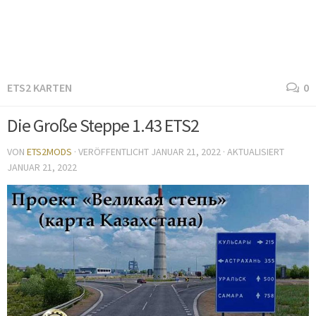
ETS2 KARTEN
0
Die Große Steppe 1.43 ETS2
VON
ETS2MODS
· VERÖFFENTLICHT
JANUAR 21, 2022
· AKTUALISIERT
JANUAR 21, 2022