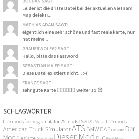
BOGDAN SAGT:
Leider ist die dritte Datei bei der aktuellen Vietnam
Map defekt!...
MATHIAS ADAM SAGT:
eigentlich eine sehr schöne und fast reale karte, nur
hat meine...
GRAUERWOLF62 SAGT:
Hallo, bitte das Password
SEBASTIAN MAIER SAGT:
Diese Datei existiert nicht... :-(
FRANZE SAGT:
sehr gute Karte 👍🏻👍🏻👍🏻 weiter so 😊
SCHLAGWÖRTER
fs25 mods
farming simulator 25 mods
LS2025 Mods
ls25 mods
ATS
Der
American Truck Simulator
DAF
BMW
Das Auto
Dieser Mod
Mod
DLC
Die Karte
Diese Karte
Empfohlene