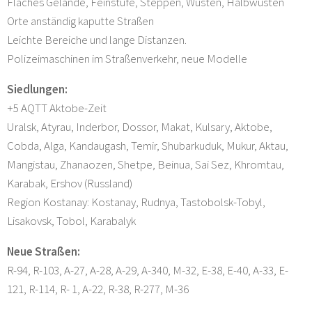
Flaches Gelände, Feinstufe, Steppen, Wüsten, Halbwüsten
Orte anständig kaputte Straßen
Leichte Bereiche und lange Distanzen.
Polizeimaschinen im Straßenverkehr, neue Modelle
Siedlungen:
+5 AQTT Aktobe-Zeit
Uralsk, Atyrau, Inderbor, Dossor, Makat, Kulsary, Aktobe,
Cobda, Alga, Kandaugash, Temir, Shubarkuduk, Mukur, Aktau,
Mangistau, Zhanaozen, Shetpe, Beinua, Sai Sez, Khromtau,
Karabak, Ershov (Russland)
Region Kostanay: Kostanay, Rudnya, Tastobolsk-Tobyl,
Lisakovsk, Tobol, Karabalyk
Neue Straßen:
R-94, R-103, A-27, A-28, A-29, A-340, M-32, E-38, E-40, A-33, E-
121, R-114, R- 1, A-22, R-38, R-277, M-36