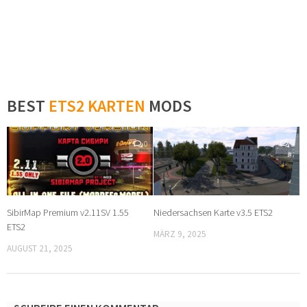
BEST
ETS2 KARTEN
MODS
0
0
SibirMap Premium v2.11SV 1.55
Niedersachsen Karte v3.5 ETS2
ETS2
MÄRZ 9, 2025
AUGUST 21, 2025