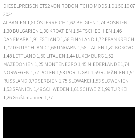
DIESELPREISEN ETS2 VON RODONITCHO MODS 1.0 1.50 10 07
2024
ALBANIEN 1,81 ÖSTERREICH 1,62 BELGIEN 1,74 BOSNIEN
1,30 BULGARIEN 1,30 KROATIEN 1,54 TSCHECHIEN 1,46
DÄNEMARK 1,91 ESTLAND 1,58 FINNLAND 1,72 FRANKREICH
1,72 DEUTSCHLAND 1,66 UNGARN 1,58 ITALIEN 1,81 KOSOVO
1,48 LETTLAND 1,60 LITAUEN 1,44 LUXEMBURG 1,52
MAZEDONIEN 1,25 MONTENEGRO 1,45 NIEDERLANDE 1,74
NORWEGEN 1,77 POLEN 1,53 PORTUGAL 1,59 RUMÄNIEN 1,51
RUSSLAND 0,70 SERBIEN 1,75 SLOWAKEI 1,53 SLOWENIEN
1,53 SPANIEN 1,49 SCHWEDEN 1,61 SCHWEIZ 1,99 TÜRKEI
1,26 Großbritannien 1,77