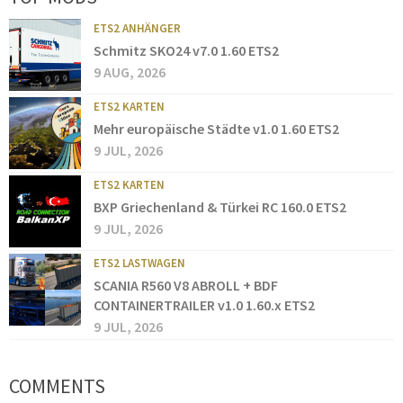
ETS2 ANHÄNGER
Schmitz SKO24 v7.0 1.60 ETS2
9 AUG, 2026
ETS2 KARTEN
Mehr europäische Städte v1.0 1.60 ETS2
9 JUL, 2026
ETS2 KARTEN
BXP Griechenland & Türkei RC 160.0 ETS2
9 JUL, 2026
ETS2 LASTWAGEN
SCANIA R560 V8 ABROLL + BDF
CONTAINERTRAILER v1.0 1.60.x ETS2
9 JUL, 2026
COMMENTS