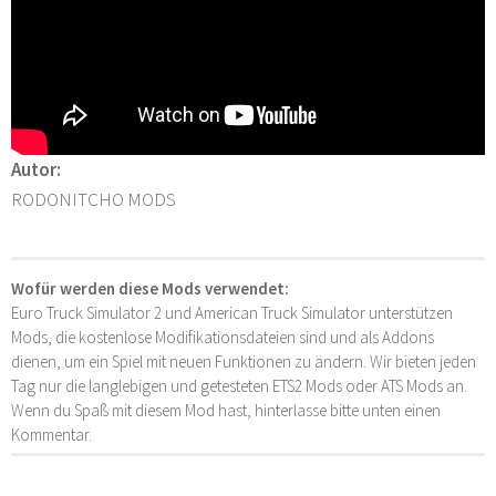
Autor:
RODONITCHO MODS
Wofür werden diese Mods verwendet:
Euro Truck Simulator 2 und American Truck Simulator unterstützen
Mods, die kostenlose Modifikationsdateien sind und als Addons
dienen, um ein Spiel mit neuen Funktionen zu ändern. Wir bieten jeden
Tag nur die langlebigen und getesteten ETS2 Mods oder ATS Mods an.
Wenn du Spaß mit diesem Mod hast, hinterlasse bitte unten einen
Kommentar.