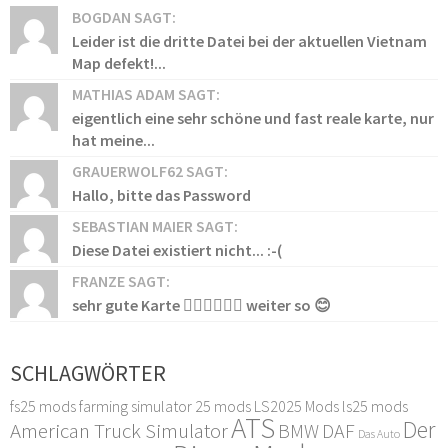
BOGDAN SAGT:
Leider ist die dritte Datei bei der aktuellen Vietnam
Map defekt!...
MATHIAS ADAM SAGT:
eigentlich eine sehr schöne und fast reale karte, nur
hat meine...
GRAUERWOLF62 SAGT:
Hallo, bitte das Password
SEBASTIAN MAIER SAGT:
Diese Datei existiert nicht... :-(
FRANZE SAGT:
sehr gute Karte 👍🏻👍🏻👍🏻 weiter so 😊
SCHLAGWÖRTER
fs25 mods
farming simulator 25 mods
LS2025 Mods
ls25 mods
ATS
Der
American Truck Simulator
DAF
BMW
Das Auto