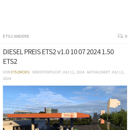
ETS2 ANDERE
0
DIESEL PREIS ETS2 v1.0 10 07 2024 1.50
ETS2
VON
ETS2MODS
· VERÖFFENTLICHT
JULI 12, 2024
· AKTUALISIERT
JULI 12,
2024