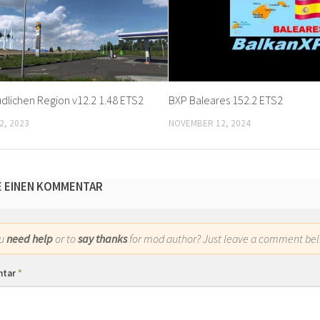
üdlichen Region v12.2 1.48 ETS2
BXP Baleares 152.2 ETS2
2, 2023
NOVEMBER 12, 2024
E EINEN KOMMENTAR
ou
need help
or to
say thanks
for mod author? Just leave a comment bel
ntar
*