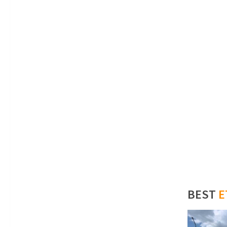
BEST
E