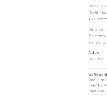
Die neue, h
Die Brücke,
1.59 Kompat
Um unsere Ka
fehlenden 
Wer die Kart
Autor:
OyunPas
Wofür werd
Euro Truck S
neuen Funkti
hinterlasse 