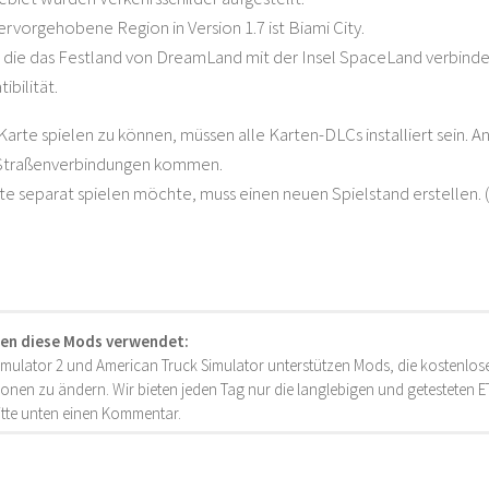
ervorgehobene Region in Version 1.7 ist Biami City.
 die das Festland von DreamLand mit der Insel SpaceLand verbinde
ibilität.
rte spielen zu können, müssen alle Karten-DLCs installiert sein. And
Straßenverbindungen kommen.
e separat spielen möchte, muss einen neuen Spielstand erstellen. (Die
en diese Mods verwendet:
imulator 2 und American Truck Simulator unterstützen Mods, die kostenlose
onen zu ändern. Wir bieten jeden Tag nur die langlebigen und getesteten
bitte unten einen Kommentar.