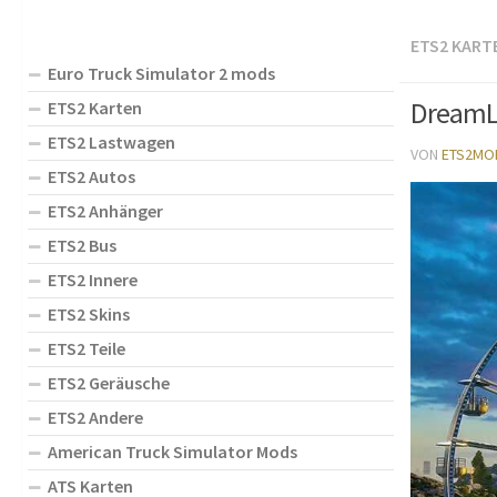
ETS2 KART
Euro Truck Simulator 2 mods
DreamL
ETS2 Karten
ETS2 Lastwagen
VON
ETS2MO
ETS2 Autos
ETS2 Anhänger
ETS2 Bus
ETS2 Innere
ETS2 Skins
ETS2 Teile
ETS2 Geräusche
ETS2 Andere
American Truck Simulator Mods
ATS Karten