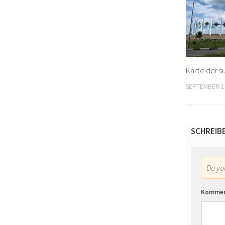
Karte der s
SEPTEMBER 1
SCHREIB
Do y
Komme