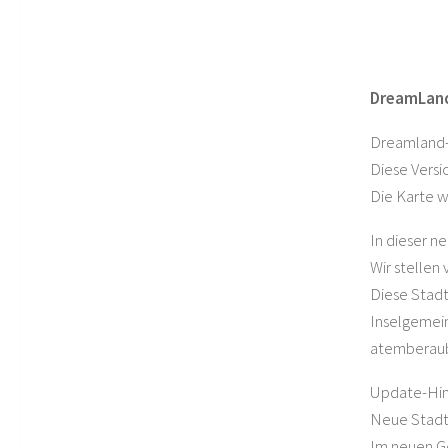
DreamLand
Dreamland-K
Diese Versi
Die Karte w
In dieser n
Wir stellen
Diese Stadt
Inselgemein
atemberaube
Update-Hin
Neue Stadt/
Im neuen Ge