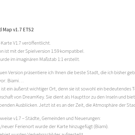
 Map v1.7 ETS2
arte V1.7 veröffentlicht.
on ist mit der Spielversion 1.59 kompatibel.
urde im imaginären Maßstab 1:1 erstellt.
euen Version präsentiere ich Ihnen die beste Stadt, die ich bisher
 vor: Biami…
 ist ein äußerst wichtiger Ort, denn sie ist sowohl ein bedeutendes 
schaft von DreamKey. Sie dient als Haupttor zu den Inseln und biet
nden Ausblicken. Jetzt ist es an der Zeit, die Atmosphäre der Stad
weise v1.7 – Städte, Gemeinden und Neuerungen:
neuer Ferienort wurde der Karte hinzugefügt (Biami).
biet wurden Verkehrsschilder aufgestellt.