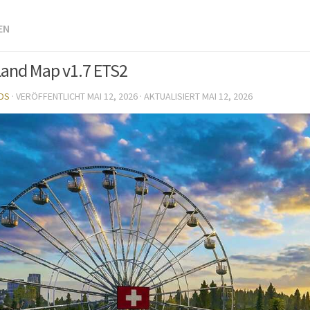
EN
and Map v1.7 ETS2
DS
· VERÖFFENTLICHT
MAI 12, 2026
· AKTUALISIERT
MAI 12, 2026