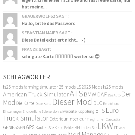
eigentlich eine sehr schöne und fast reale karte, nur
hat meine...
GRAUERWOLF62 SAGT:
Hallo, bitte das Password
SEBASTIAN MAIER SAGT:
Diese Datei existiert nicht... :-(
FRANZE SAGT:
sehr gute Karte 👍🏻👍🏻👍🏻 weiter so 😊
SCHLAGWÖRTER
fs25 mods
farming simulator 25 mods
LS2025 Mods
ls25 mods
ATS
Der
American Truck Simulator
DAF
BMW
Das Auto
Dieser Mod
Mod
DLC
Die Karte
Diese Karte
Empfohlene
Euro
ETS
Erweiterte Kopplung
Erforderliche Spielversion
Einstellungen
Truck Simulator
Exterieur Interieur
Freightliner Cascadia
LKW
GPS
GENIESSEN
KH
Kaufen Sie
LT
Keine Fehler
Laden Sie
MAN
Mod Manager