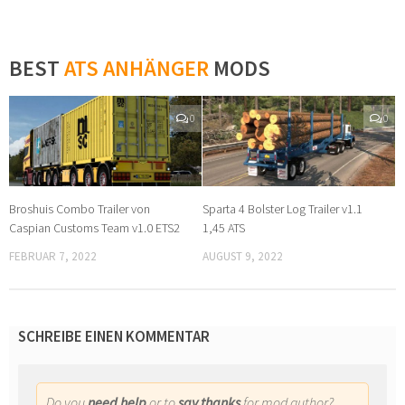
BEST
ATS ANHÄNGER
MODS
0
0
Broshuis Combo Trailer von
Sparta 4 Bolster Log Trailer v1.1
Caspian Customs Team v1.0 ETS2
1,45 ATS
FEBRUAR 7, 2022
AUGUST 9, 2022
SCHREIBE EINEN KOMMENTAR
Do you
need help
or to
say thanks
for mod author?