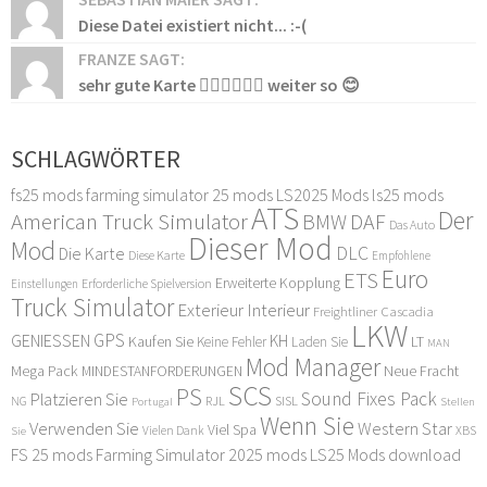
Diese Datei existiert nicht... :-(
FRANZE SAGT:
sehr gute Karte 👍🏻👍🏻👍🏻 weiter so 😊
SCHLAGWÖRTER
fs25 mods
farming simulator 25 mods
LS2025 Mods
ls25 mods
ATS
Der
American Truck Simulator
DAF
BMW
Das Auto
Dieser Mod
Mod
DLC
Die Karte
Diese Karte
Empfohlene
Euro
ETS
Erweiterte Kopplung
Erforderliche Spielversion
Einstellungen
Truck Simulator
Exterieur Interieur
Freightliner Cascadia
LKW
GPS
GENIESSEN
KH
Kaufen Sie
LT
Keine Fehler
Laden Sie
MAN
Mod Manager
Mega Pack
Neue Fracht
MINDESTANFORDERUNGEN
SCS
PS
Sound Fixes Pack
Platzieren Sie
SISL
RJL
NG
Stellen
Portugal
Wenn Sie
Verwenden Sie
Western Star
Viel Spa
XBS
Sie
Vielen Dank
FS 25 mods
Farming Simulator 2025 mods
LS25 Mods download