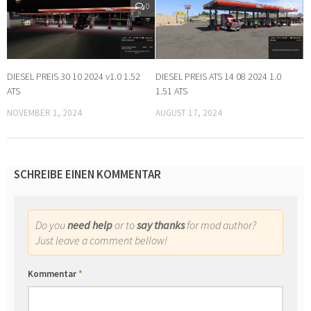
0
0
DIESEL PREIS 30 10 2024 v1.0 1.52
DIESEL PREIS ATS 14 08 2024 1.0
ATS
1.51 ATS
NOVEMBER 1, 2024
AUGUST 17, 2024
SCHREIBE EINEN KOMMENTAR
Do you
need help
or to
say thanks
for mod author?
Just leave a comment bellow!
Kommentar
*