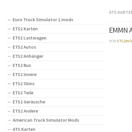
ATS KARTE
Euro Truck Simulator 2 mods
EMMN AT
ETS2 Karten
ETS2 Lastwagen
VON
ETS2MO
ETS2 Autos
ETS2 Anhänger
ETS2 Bus
ETS2 Innere
ETS2 Skins
ETS2 Teile
ETS2 Geräusche
ETS2 Andere
American Truck Simulator Mods
ATS Karten