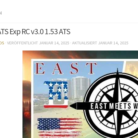
N
S Exp RC v3.0 1.53 ATS
DS
· VERÖFFENTLICHT
JANUAR 14, 2025
· AKTUALISIERT
JANUAR 14, 2025