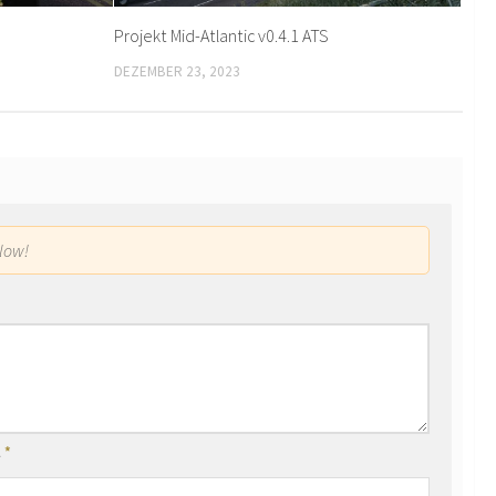
Projekt Mid-Atlantic v0.4.1 ATS
DEZEMBER 23, 2023
low!
l
*