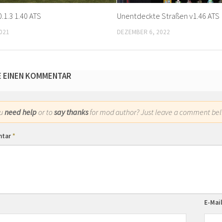
0.1.3 1.40 ATS
Unentdeckte Straßen v1.46 ATS
021
DEZEMBER 6, 2022
E EINEN KOMMENTAR
ou
need help
or to
say thanks
for mod author? Just leave a comment bel
ntar
*
E-Mai