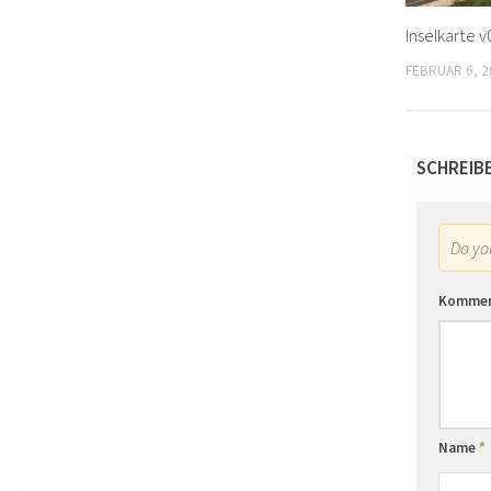
Inselkarte v
FEBRUAR 6, 2
SCHREIB
Do y
Komme
Name
*