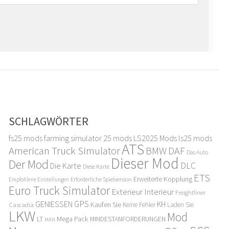
SCHLAGWÖRTER
fs25 mods
farming simulator 25 mods
LS2025 Mods
ls25 mods
ATS
American Truck Simulator
DAF
BMW
Das Auto
Dieser Mod
Der Mod
DLC
Die Karte
Diese Karte
ETS
Erweiterte Kopplung
Erforderliche Spielversion
Empfohlene Einstellungen
Euro Truck Simulator
Exterieur Interieur
Freightliner
GPS
GENIESSEN
KH
Kaufen Sie
Cascadia
Keine Fehler
Laden Sie
LKW
Mod
LT
Mega Pack
MINDESTANFORDERUNGEN
MAN