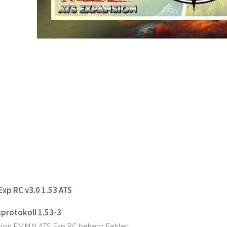
xp RC v3.0 1.53 ATS
protokoll 1.53-3
sion EMMN ATS Exp RC behebt Fehler