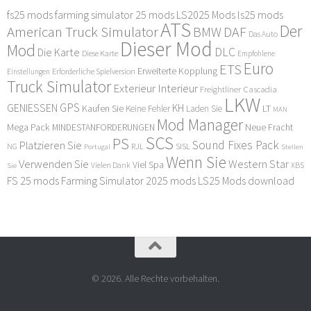
fs25 mods
farming simulator 25 mods
LS2025 Mods
ls25 mods
ATS
Der
American Truck Simulator
DAF
BMW
Das Auto
Dieser Mod
Mod
DLC
Die Karte
Diese Karte
Empfohlene
Euro
ETS
Erweiterte Kopplung
Erforderliche Spielversion
Einstellungen
Truck Simulator
Exterieur Interieur
Freightliner Cascadia
LKW
GPS
GENIESSEN
KH
Kaufen Sie
LT
Keine Fehler
Laden Sie
MAN
Mod Manager
Mega Pack
Neue Fracht
MINDESTANFORDERUNGEN
SCS
PS
Sound Fixes Pack
Platzieren Sie
SISL
RJL
NG
Stellen
Portugal
Wenn Sie
Verwenden Sie
Western Star
Viel Spa
XBS
Sie
Vielen Dank
FS 25 mods
Farming Simulator 2025 mods
LS25 Mods download
© 2026. Alle Rechte vorbehalten.