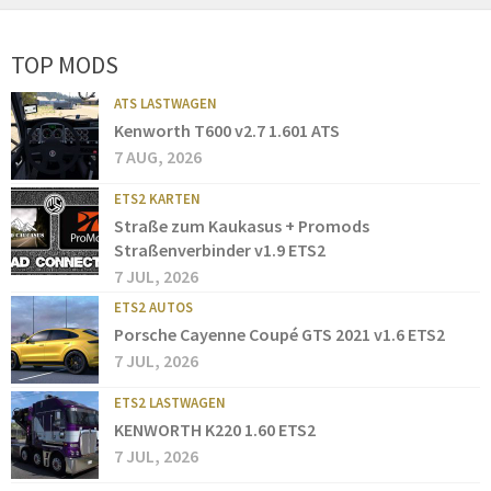
TOP MODS
ATS LASTWAGEN
Kenworth T600 v2.7 1.601 ATS
7 AUG, 2026
ETS2 KARTEN
Straße zum Kaukasus + Promods
Straßenverbinder v1.9 ETS2
7 JUL, 2026
ETS2 AUTOS
Porsche Cayenne Coupé GTS 2021 v1.6 ETS2
7 JUL, 2026
ETS2 LASTWAGEN
KENWORTH K220 1.60 ETS2
7 JUL, 2026