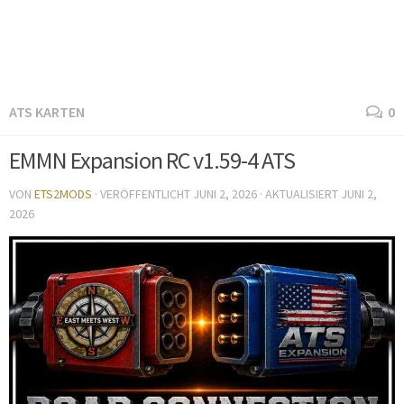
ATS KARTEN
0
EMMN Expansion RC v1.59-4 ATS
VON
ETS2MODS
· VERÖFFENTLICHT
JUNI 2, 2026
· AKTUALISIERT
JUNI 2,
2026