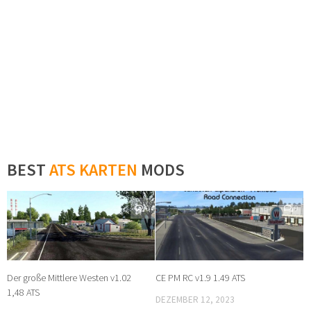
BEST
ATS KARTEN
MODS
0
0
Der große Mittlere Westen v1.02
CE PM RC v1.9 1.49 ATS
1,48 ATS
DEZEMBER 12, 2023