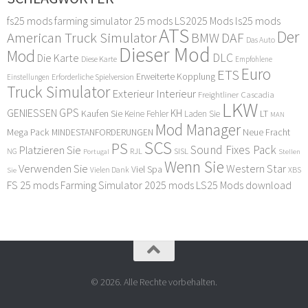
fs25 mods
farming simulator 25 mods
LS2025 Mods
ls25 mods
ATS
Der
American Truck Simulator
DAF
BMW
Das Auto
Dieser Mod
Mod
DLC
Die Karte
Diese Karte
Empfohlene
Euro
ETS
Erweiterte Kopplung
Erforderliche Spielversion
Einstellungen
Truck Simulator
Exterieur Interieur
Freightliner Cascadia
LKW
GPS
GENIESSEN
KH
Kaufen Sie
LT
Keine Fehler
Laden Sie
MAN
Mod Manager
Mega Pack
Neue Fracht
MINDESTANFORDERUNGEN
SCS
PS
Sound Fixes Pack
Platzieren Sie
SISL
RJL
NG
Stellen
Portugal
Wenn Sie
Verwenden Sie
Western Star
Viel Spa
XBS
Sie
Vielen Dank
FS 25 mods
Farming Simulator 2025 mods
LS25 Mods download
© 2026. Alle Rechte vorbehalten.