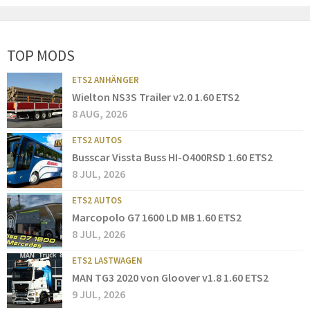
TOP MODS
ETS2 ANHÄNGER
Wielton NS3S Trailer v2.0 1.60 ETS2
8 AUG, 2026
ETS2 AUTOS
Busscar Vissta Buss HI-O400RSD 1.60 ETS2
8 JUL, 2026
ETS2 AUTOS
Marcopolo G7 1600 LD MB 1.60 ETS2
8 JUL, 2026
ETS2 LASTWAGEN
MAN TG3 2020 von Gloover v1.8 1.60 ETS2
9 JUL, 2026