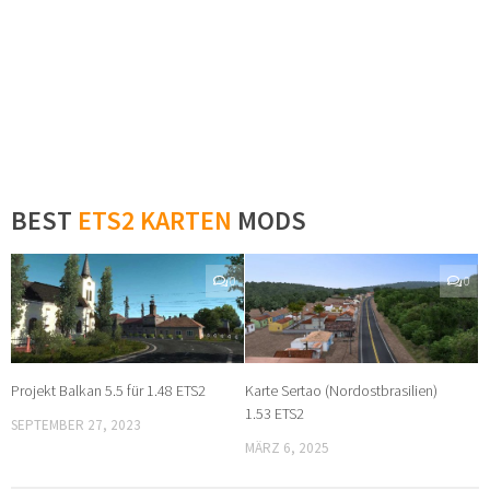
BEST
ETS2 KARTEN
MODS
0
0
Projekt Balkan 5.5 für 1.48 ETS2
Karte Sertao (Nordostbrasilien)
1.53 ETS2
SEPTEMBER 27, 2023
MÄRZ 6, 2025