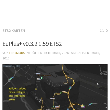
ETS2 KARTEN
0
EuPlus+ v0.3.2 1.59 ETS2
VON
ETS2MODS
· VERÖFFENTLICHT
MAI 8, 2026
· AKTUALISIERT
MAI 8,
2026