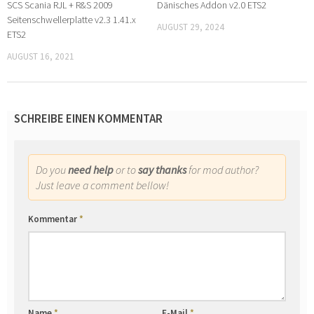
SCS Scania RJL + R&S 2009
Dänisches Addon v2.0 ETS2
Seitenschwellerplatte v2.3 1.41.x
AUGUST 29, 2024
ETS2
AUGUST 16, 2021
SCHREIBE EINEN KOMMENTAR
Do you
need help
or to
say thanks
for mod author?
Just leave a comment bellow!
Kommentar
*
Name
*
E-Mail
*