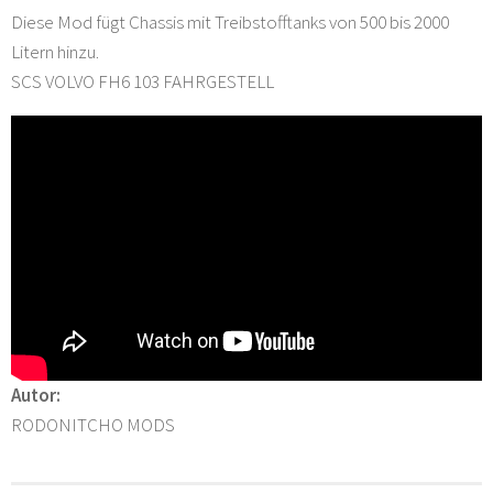
Diese Mod fügt Chassis mit Treibstofftanks von 500 bis 2000
Litern hinzu.
SCS VOLVO FH6 103 FAHRGESTELL
Autor:
RODONITCHO MODS