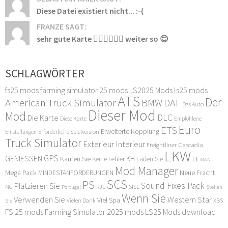
Diese Datei existiert nicht... :-(
FRANZE SAGT:
sehr gute Karte 👍🏻👍🏻👍🏻 weiter so 😊
SCHLAGWÖRTER
fs25 mods
farming simulator 25 mods
LS2025 Mods
ls25 mods
ATS
Der
American Truck Simulator
DAF
BMW
Das Auto
Dieser Mod
Mod
DLC
Die Karte
Diese Karte
Empfohlene
Euro
ETS
Erweiterte Kopplung
Erforderliche Spielversion
Einstellungen
Truck Simulator
Exterieur Interieur
Freightliner Cascadia
LKW
GPS
GENIESSEN
KH
Kaufen Sie
LT
Keine Fehler
Laden Sie
MAN
Mod Manager
Mega Pack
Neue Fracht
MINDESTANFORDERUNGEN
SCS
PS
Sound Fixes Pack
Platzieren Sie
SISL
RJL
NG
Stellen
Portugal
Wenn Sie
Verwenden Sie
Western Star
Viel Spa
XBS
Sie
Vielen Dank
FS 25 mods
Farming Simulator 2025 mods
LS25 Mods download