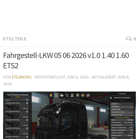
ETS2 TEILE
0
Fahrgestell-LKW 05 06 2026 v1.0 1.40 1.60
ETS2
VON
ETS2MODS
· VERÖFFENTLICHT
JUNI 6, 2026
· AKTUALISIERT
JUNI 6,
2026