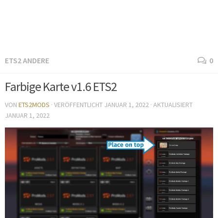
ETS2 ANDERE
0
Farbige Karte v1.6 ETS2
VON
ETS2MODS
· VERÖFFENTLICHT
JANUAR 1, 2022
· AKTUALISIERT
JANUAR 1, 2022