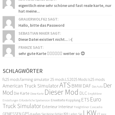
eigentlich eine sehr schöne und fast reale karte, nur
hat meine...
GRAUERWOLF62 SAGT:
Hallo, bitte das Password
SEBASTIAN MAIER SAGT:
Diese Datei existiert nicht... :-(
FRANZE SAGT:
sehr gute Karte 👍🏻👍🏻👍🏻 weiter so 😊
SCHLAGWÖRTER
fs25 mods
farming simulator 25 mods
LS2025 Mods
ls25 mods
ATS
Der
American Truck Simulator
DAF
BMW
Das Auto
Dieser Mod
Mod
DLC
Die Karte
Diese Karte
Empfohlene
Euro
ETS
Erweiterte Kopplung
Erforderliche Spielversion
Einstellungen
Truck Simulator
Exterieur Interieur
Freightliner Cascadia
LKW
GPS
GENIESSEN
KH
Kaufen Sie
LT
Keine Fehler
Laden Sie
MAN