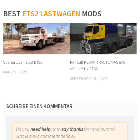
BEST
ETS2 LASTWAGEN
MODS
0
0
Scania 113h 1.53 ETS2
Renault KERAX TRACTOMAS 8X8
v2.1 1.51.x ETS2
MÄRZ 5, 2025
SEPTEMBER 18, 2024
SCHREIBE EINEN KOMMENTAR
Do you
need help
or to
say thanks
for mod author?
Just leave a comment bellow!