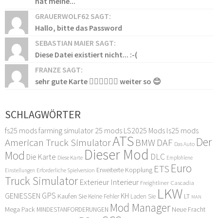
hat meine...
GRAUERWOLF62 SAGT:
Hallo, bitte das Password
SEBASTIAN MAIER SAGT:
Diese Datei existiert nicht... :-(
FRANZE SAGT:
sehr gute Karte 👍🏻👍🏻👍🏻 weiter so 😊
SCHLAGWÖRTER
fs25 mods
farming simulator 25 mods
LS2025 Mods
ls25 mods
ATS
Der
American Truck Simulator
DAF
BMW
Das Auto
Dieser Mod
Mod
DLC
Die Karte
Diese Karte
Empfohlene
Euro
ETS
Erweiterte Kopplung
Erforderliche Spielversion
Einstellungen
Truck Simulator
Exterieur Interieur
Freightliner Cascadia
LKW
GPS
GENIESSEN
KH
Kaufen Sie
LT
Keine Fehler
Laden Sie
MAN
Mod Manager
Mega Pack
Neue Fracht
MINDESTANFORDERUNGEN