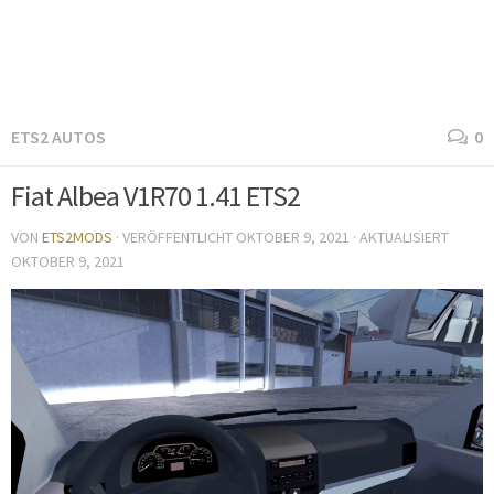
ETS2 AUTOS
0
Fiat Albea V1R70 1.41 ETS2
VON
ETS2MODS
· VERÖFFENTLICHT
OKTOBER 9, 2021
· AKTUALISIERT
OKTOBER 9, 2021