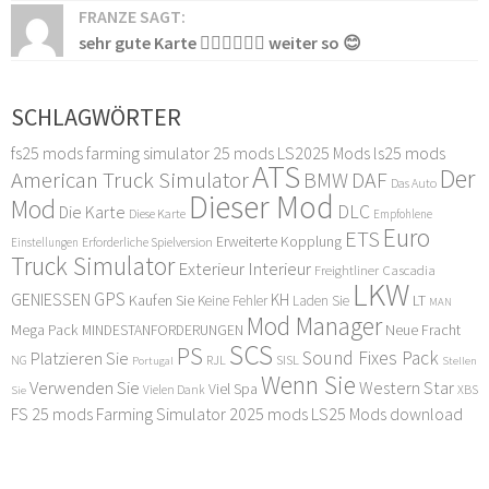
FRANZE SAGT:
sehr gute Karte 👍🏻👍🏻👍🏻 weiter so 😊
SCHLAGWÖRTER
fs25 mods
farming simulator 25 mods
LS2025 Mods
ls25 mods
ATS
Der
American Truck Simulator
DAF
BMW
Das Auto
Dieser Mod
Mod
DLC
Die Karte
Diese Karte
Empfohlene
Euro
ETS
Erweiterte Kopplung
Erforderliche Spielversion
Einstellungen
Truck Simulator
Exterieur Interieur
Freightliner Cascadia
LKW
GPS
GENIESSEN
KH
Kaufen Sie
LT
Keine Fehler
Laden Sie
MAN
Mod Manager
Mega Pack
Neue Fracht
MINDESTANFORDERUNGEN
SCS
PS
Sound Fixes Pack
Platzieren Sie
SISL
RJL
NG
Stellen
Portugal
Wenn Sie
Verwenden Sie
Western Star
Viel Spa
XBS
Sie
Vielen Dank
FS 25 mods
Farming Simulator 2025 mods
LS25 Mods download