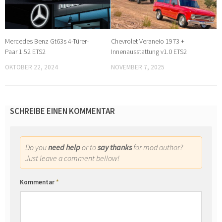
Mercedes Benz Gt63s 4-Türer-
Chevrolet Veraneio 1973 +
Paar 1.52 ETS2
Innenausstattung v1.0 ETS2
OKTOBER 22, 2024
NOVEMBER 7, 2025
SCHREIBE EINEN KOMMENTAR
Do you
need help
or to
say thanks
for mod author?
Just leave a comment bellow!
Kommentar
*