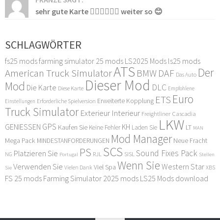
sehr gute Karte 👍🏻👍🏻👍🏻 weiter so 😊
SCHLAGWÖRTER
fs25 mods
farming simulator 25 mods
LS2025 Mods
ls25 mods
ATS
Der
American Truck Simulator
DAF
BMW
Das Auto
Dieser Mod
Mod
DLC
Die Karte
Diese Karte
Empfohlene
Euro
ETS
Erweiterte Kopplung
Erforderliche Spielversion
Einstellungen
Truck Simulator
Exterieur Interieur
Freightliner Cascadia
LKW
GPS
GENIESSEN
KH
Kaufen Sie
LT
Keine Fehler
Laden Sie
MAN
Mod Manager
Mega Pack
Neue Fracht
MINDESTANFORDERUNGEN
SCS
PS
Sound Fixes Pack
Platzieren Sie
SISL
RJL
NG
Stellen
Portugal
Wenn Sie
Verwenden Sie
Western Star
Viel Spa
XBS
Sie
Vielen Dank
FS 25 mods
Farming Simulator 2025 mods
LS25 Mods download