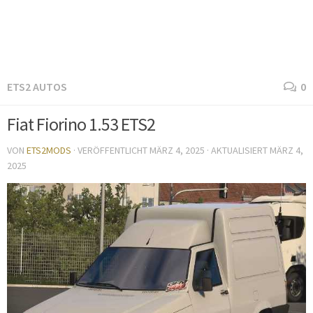
ETS2 AUTOS
0
Fiat Fiorino 1.53 ETS2
VON
ETS2MODS
· VERÖFFENTLICHT
MÄRZ 4, 2025
· AKTUALISIERT
MÄRZ 4,
2025