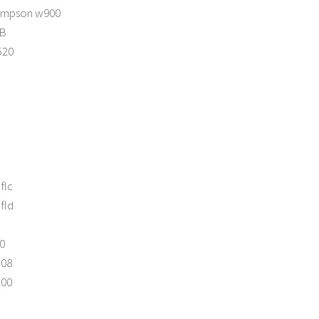
ompson w900
LB
520
flc
.fld
0
108
200