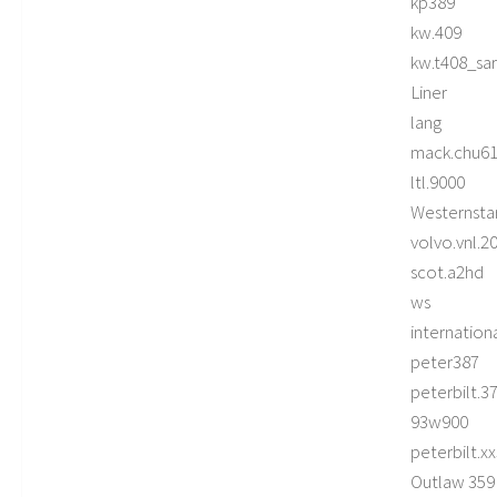
kp389
kw.409
kw.t408_sar
Liner
lang
mack.chu6
ltl.9000
Westernsta
volvo.vnl.2
scot.a2hd
ws
internation
peter387
peterbilt.3
93w900
peterbilt.x
Outlaw 359