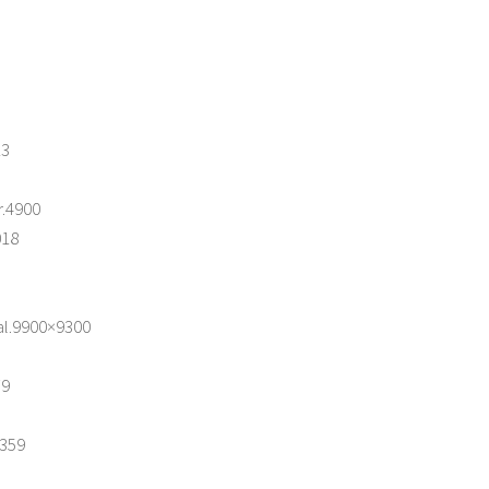
13
r.4900
018
al.9900×9300
79
x359