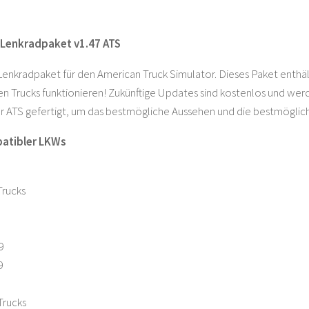
-Lenkradpaket v1.47 ATS
n Lenkradpaket für den American Truck Simulator. Dieses Paket enthä
en Trucks funktionieren! Zukünftige Updates sind kostenlos und wer
für ATS gefertigt, um das bestmögliche Aussehen und die bestmöglic
patibler LKWs
Trucks
9
9
Trucks