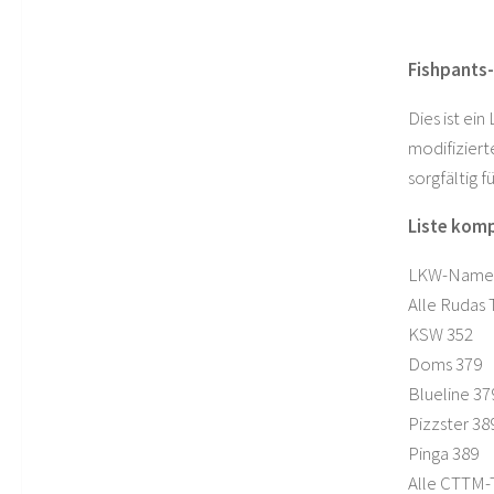
Fishpants
Dies ist ei
modifiziert
sorgfältig 
Liste kom
LKW-Name
Alle Rudas 
KSW 352
Doms 379
Blueline 37
Pizzster 38
Pinga 389
Alle CTTM-