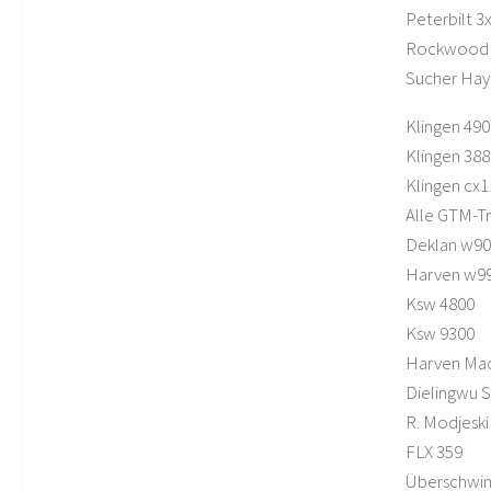
Peterbilt 3
Rockwood
Sucher Hay
Klingen 490
Klingen 388
Klingen cx1
Alle GTM-T
Deklan w9
Harven w9
Ksw 4800
Ksw 9300
Harven Ma
Dielingwu S
R. Modjeski
FLX 359
Überschwi