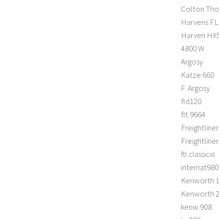
Colton Th
Harvens F
Harven HX
4800 W
Argosy
Katze 660
F. Argosy
fld120
flt.9664
Freightliner.
Freightliner
ftl.classicxl
internat980
Kenworth 
Kenworth 
kenw.908