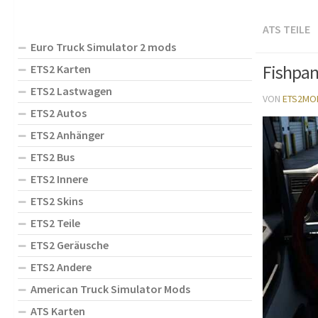
ATS TEILE
Euro Truck Simulator 2 mods
Fishpan
ETS2 Karten
ETS2 Lastwagen
VON
ETS2MO
ETS2 Autos
ETS2 Anhänger
ETS2 Bus
ETS2 Innere
ETS2 Skins
ETS2 Teile
ETS2 Geräusche
ETS2 Andere
American Truck Simulator Mods
ATS Karten