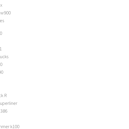
xx
 w900
es
0
1
rucks
00
90
ck R
uperliner
 386
mmer k100