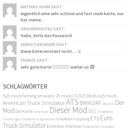
MATHIAS ADAM SAGT:
eigentlich eine sehr schöne und fast reale karte, nur
hat meine...
GRAUERWOLF62 SAGT:
Hallo, bitte das Password
SEBASTIAN MAIER SAGT:
Diese Datei existiert nicht... :-(
FRANZE SAGT:
sehr gute Karte 👍🏻👍🏻👍🏻 weiter so 😊
SCHLAGWÖRTER
fs25 mods
farming simulator 25 mods
LS2025 Mods
ls25 mods
ATS
Der
American Truck Simulator
DAF
BMW
Das Auto
Dieser Mod
Mod
DLC
Die Karte
Diese Karte
Empfohlene
Euro
ETS
Erweiterte Kopplung
Erforderliche Spielversion
Einstellungen
Truck Simulator
Exterieur Interieur
Freightliner Cascadia