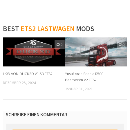
BEST
ETS2 LASTWAGEN
MODS
0
0
LKW VON DUCK3D V1.53 ETS2
Yusuf Arda Scania R500
Bearbeiten V2 ETS2
DEZEMBER 25, 2024
JANUAR 31, 2021
SCHREIBE EINEN KOMMENTAR