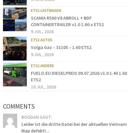
ETS2 LASTWAGEN
SCANIA R560 V8 ABROLL + BDF
CONTAINERTRAILER v1.0 1.60.x ETS2
9 JUL, 2026
ETS2 AUTOS
Volga Gaz – 31105 – 1.60 ETS2
9 JUL, 2026
ETS2 ANDERE
FUELO.EU DIESELPREIS 09.07.2026 v1.0 1.40 1.60
ETS2
10 JUL, 2026
COMMENTS
BOGDAN SAGT:
Leider ist die dritte Datei bei der aktuellen Vietnam
Map defekt!...