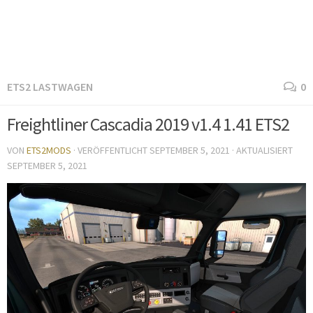
ETS2 LASTWAGEN
0
Freightliner Cascadia 2019 v1.4 1.41 ETS2
VON
ETS2MODS
· VERÖFFENTLICHT
SEPTEMBER 5, 2021
· AKTUALISIERT
SEPTEMBER 5, 2021