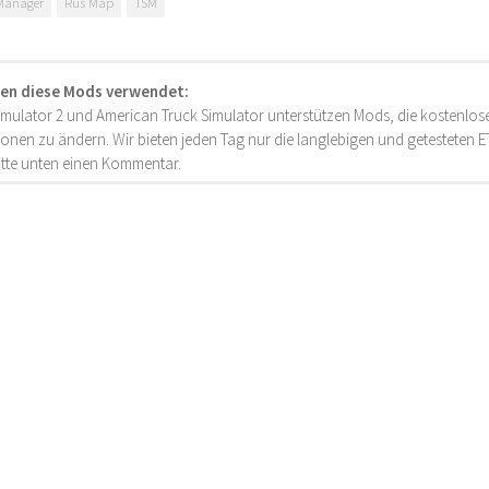
Manager
Rus Map
TSM
en diese Mods verwendet:
imulator 2 und American Truck Simulator unterstützen Mods, die kostenlose
onen zu ändern. Wir bieten jeden Tag nur die langlebigen und getesteten
bitte unten einen Kommentar.