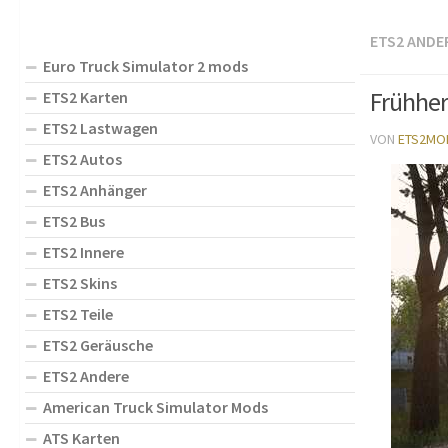
ETS2 ANDE
Euro Truck Simulator 2 mods
Frühher
ETS2 Karten
ETS2 Lastwagen
VON
ETS2MO
ETS2 Autos
ETS2 Anhänger
ETS2 Bus
ETS2 Innere
ETS2 Skins
ETS2 Teile
ETS2 Geräusche
ETS2 Andere
American Truck Simulator Mods
ATS Karten