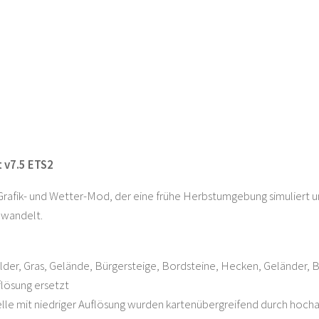
 v7.5 ETS2
n Grafik- und Wetter-Mod, der eine frühe Herbstumgebung simuliert 
mwandelt.
lder, Gras, Gelände, Bürgersteige, Bordsteine, Hecken, Geländer
lösung ersetzt
e mit niedriger Auflösung wurden kartenübergreifend durch hocha