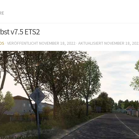
RE
bst v7.5 ETS2
DS
· VERÖFFENTLICHT
NOVEMBER 18, 2022
· AKTUALISIERT
NOVEMBER 18, 202