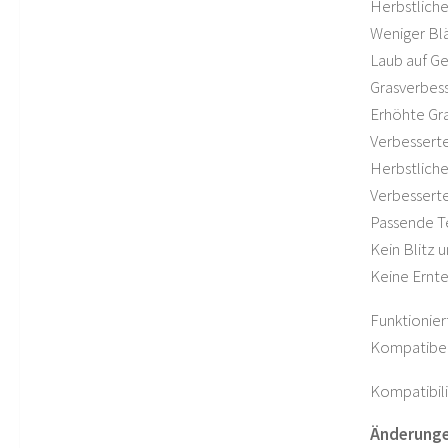
Herbstliche
Weniger Bl
Laub auf G
Grasverbes
Erhöhte Gr
Verbesserte
Herbstliche
Verbessert
Passende 
Kein Blitz 
Keine Ernt
Funktionie
Kompatibel
Kompatibili
Änderungen