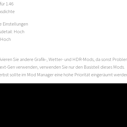
für 1.46
asdichte
 Einstellungen
sdetail: Hoch
: Hoch
ivieren Sie andere Grafik-, Wetter- und HDR-Mods, da sonst Proble
ext-Gen verwenden, verwenden Sie nur den Basisteil dieses Mods.
rbst sollte im Mod Manager eine hohe Priorität eingeräumt werde