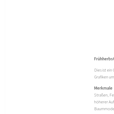
Frühherbst
Dies ist ei
Grafiken u
Merkmale
Straßen, Fe
höherer Auf
Baummodell