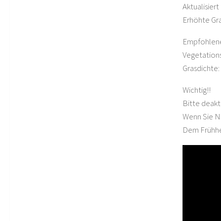
Aktualisiert 
Erhöhte Gr
Empfohlene
Vegetation
Grasdichte
Wichtig!!
Bitte deakt
Wenn Sie N
Dem Frühhe