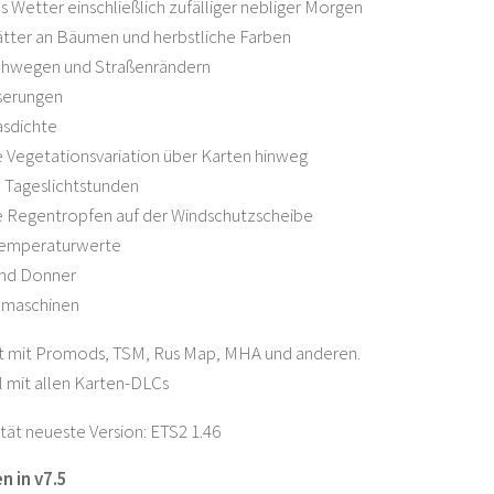
s Wetter einschließlich zufälliger nebliger Morgen
ätter an Bäumen und herbstliche Farben
ehwegen und Straßenrändern
serungen
asdichte
 Vegetationsvariation über Karten hinweg
 Tageslichtstunden
e Regentropfen auf der Windschutzscheibe
Temperaturwerte
und Donner
emaschinen
rt mit Promods, TSM, Rus Map, MHA und anderen.
 mit allen Karten-DLCs
tät neueste Version: ETS2 1.46
 in v7.5