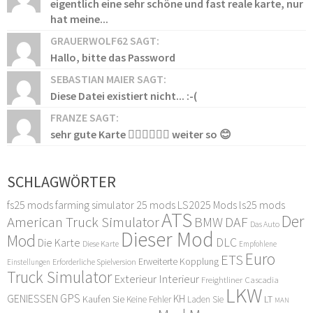
eigentlich eine sehr schöne und fast reale karte, nur
hat meine...
GRAUERWOLF62 SAGT:
Hallo, bitte das Password
SEBASTIAN MAIER SAGT:
Diese Datei existiert nicht... :-(
FRANZE SAGT:
sehr gute Karte 👍🏻👍🏻👍🏻 weiter so 😊
SCHLAGWÖRTER
fs25 mods
farming simulator 25 mods
LS2025 Mods
ls25 mods
ATS
Der
American Truck Simulator
DAF
BMW
Das Auto
Dieser Mod
Mod
DLC
Die Karte
Diese Karte
Empfohlene
Euro
ETS
Erweiterte Kopplung
Erforderliche Spielversion
Einstellungen
Truck Simulator
Exterieur Interieur
Freightliner Cascadia
LKW
GPS
GENIESSEN
KH
Kaufen Sie
LT
Keine Fehler
Laden Sie
MAN