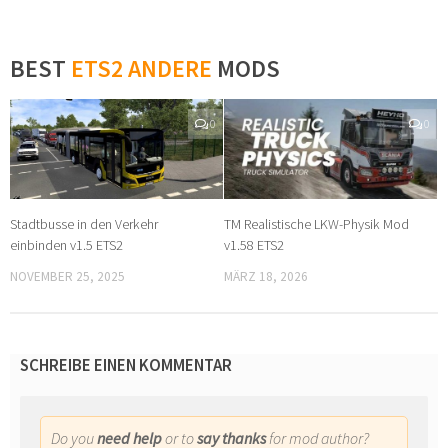
BEST
ETS2 ANDERE
MODS
0
0
Stadtbusse in den Verkehr
TM Realistische LKW-Physik Mod
einbinden v1.5 ETS2
v1.58 ETS2
NOVEMBER 25, 2025
MÄRZ 18, 2026
SCHREIBE EINEN KOMMENTAR
Do you
need help
or to
say thanks
for mod author?