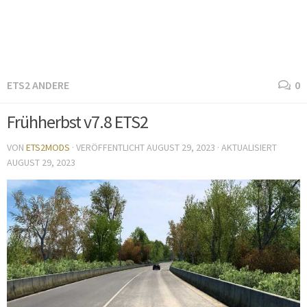
ETS2 ANDERE
0
Frühherbst v7.8 ETS2
VON
ETS2MODS
· VERÖFFENTLICHT
AUGUST 29, 2023
· AKTUALISIERT
AUGUST 29, 2023