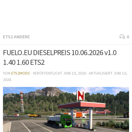
ETS2 ANDERE
0
FUELO.EU DIESELPREIS 10.06.2026 v1.0
1.40 1.60 ETS2
VON
ETS2MODS
· VERÖFFENTLICHT
JUNI 10, 2026
· AKTUALISIERT
JUNI 10,
2026