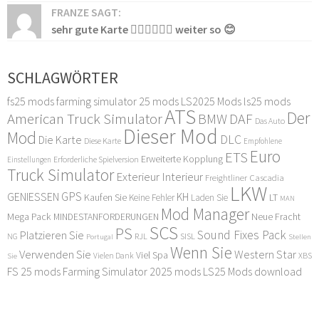
FRANZE SAGT:
sehr gute Karte 👍🏻👍🏻👍🏻 weiter so 😊
SCHLAGWÖRTER
fs25 mods
farming simulator 25 mods
LS2025 Mods
ls25 mods
ATS
Der
American Truck Simulator
DAF
BMW
Das Auto
Dieser Mod
Mod
DLC
Die Karte
Diese Karte
Empfohlene
Euro
ETS
Erweiterte Kopplung
Erforderliche Spielversion
Einstellungen
Truck Simulator
Exterieur Interieur
Freightliner Cascadia
LKW
GPS
GENIESSEN
KH
Kaufen Sie
LT
Keine Fehler
Laden Sie
MAN
Mod Manager
Mega Pack
Neue Fracht
MINDESTANFORDERUNGEN
SCS
PS
Sound Fixes Pack
Platzieren Sie
SISL
RJL
NG
Stellen
Portugal
Wenn Sie
Verwenden Sie
Western Star
Viel Spa
XBS
Sie
Vielen Dank
FS 25 mods
Farming Simulator 2025 mods
LS25 Mods download