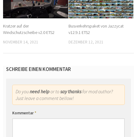
Kratzer auf der
Busverkehrspaket von Jazzycat
Windschutzscheibe v2.0 ETS2
v12.9.1 ETS2
NOVEMBER 14, 2021
DEZEMBER 12, 2021
SCHREIBE EINEN KOMMENTAR
Do you
need help
or to
say thanks
for mod author?
Just leave a comment bellow!
Kommentar
*