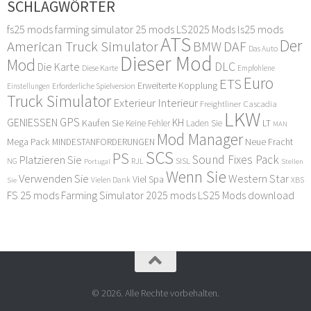
SCHLAGWÖRTER
fs25 mods
farming simulator 25 mods
LS2025 Mods
ls25 mods
ATS
Der
American Truck Simulator
DAF
BMW
Das Auto
Dieser Mod
Mod
DLC
Die Karte
Diese Karte
Empfohlene
Euro
ETS
Erweiterte Kopplung
Erforderliche Spielversion
Einstellungen
Truck Simulator
Exterieur Interieur
Freightliner Cascadia
LKW
GPS
GENIESSEN
KH
Kaufen Sie
LT
Keine Fehler
Laden Sie
MAN
Mod Manager
Mega Pack
Neue Fracht
MINDESTANFORDERUNGEN
SCS
PS
Sound Fixes Pack
Platzieren Sie
SISL
RJL
NG
Stellen
Portugal
Wenn Sie
Verwenden Sie
Western Star
Viel Spa
XBS
Sie
Vielen Dank
FS 25 mods
Farming Simulator 2025 mods
LS25 Mods download
© 2026. Alle Rechte vorbehalten.