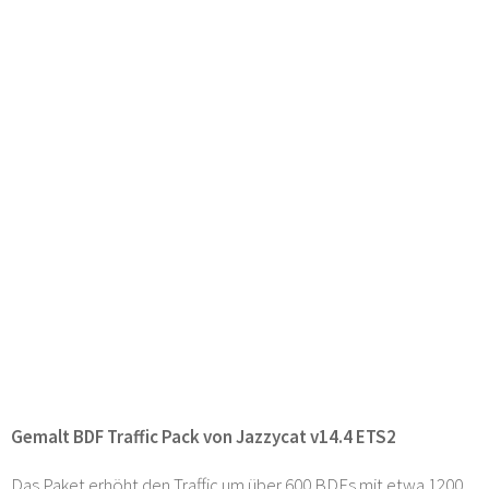
Gemalt BDF Traffic Pack von Jazzycat v14.4 ETS2
Das Paket erhöht den Traffic um über 600 BDFs mit etwa 1200