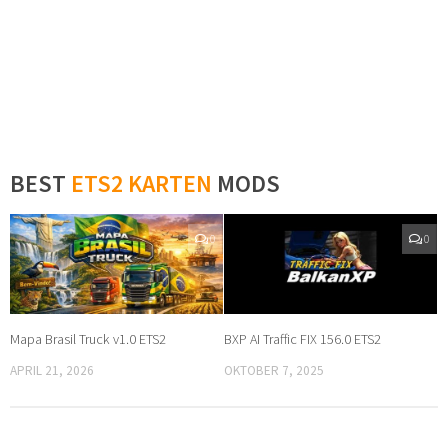
BEST
ETS2 KARTEN
MODS
0
0
Mapa Brasil Truck v1.0 ETS2
BXP AI Traffic FIX 156.0 ETS2
APRIL 21, 2026
OKTOBER 7, 2025