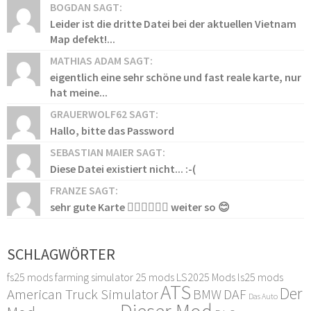
BOGDAN SAGT:
Leider ist die dritte Datei bei der aktuellen Vietnam
Map defekt!...
MATHIAS ADAM SAGT:
eigentlich eine sehr schöne und fast reale karte, nur
hat meine...
GRAUERWOLF62 SAGT:
Hallo, bitte das Password
SEBASTIAN MAIER SAGT:
Diese Datei existiert nicht... :-(
FRANZE SAGT:
sehr gute Karte 👍🏻👍🏻👍🏻 weiter so 😊
SCHLAGWÖRTER
fs25 mods
farming simulator 25 mods
LS2025 Mods
ls25 mods
ATS
Der
American Truck Simulator
DAF
BMW
Das Auto