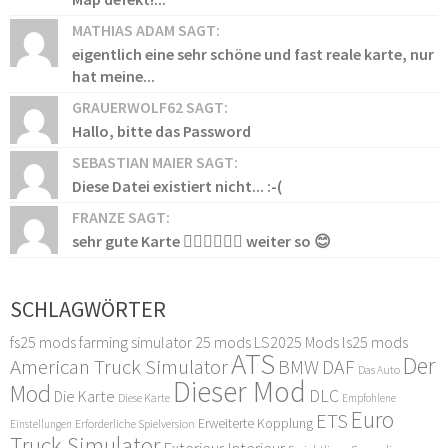
MATHIAS ADAM SAGT:
eigentlich eine sehr schöne und fast reale karte, nur
hat meine...
GRAUERWOLF62 SAGT:
Hallo, bitte das Password
SEBASTIAN MAIER SAGT:
Diese Datei existiert nicht... :-(
FRANZE SAGT:
sehr gute Karte 👍🏻👍🏻👍🏻 weiter so 😊
SCHLAGWÖRTER
fs25 mods
farming simulator 25 mods
LS2025 Mods
ls25 mods
ATS
Der
American Truck Simulator
DAF
BMW
Das Auto
Dieser Mod
Mod
DLC
Die Karte
Diese Karte
Empfohlene
Euro
ETS
Erweiterte Kopplung
Erforderliche Spielversion
Einstellungen
Truck Simulator