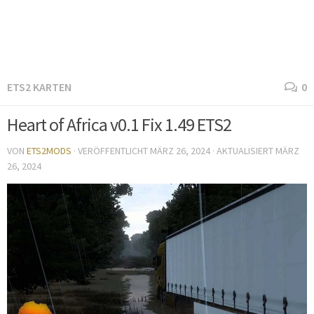
ETS2 KARTEN
0
Heart of Africa v0.1 Fix 1.49 ETS2
VON
ETS2MODS
· VERÖFFENTLICHT
MÄRZ 26, 2024
· AKTUALISIERT
MÄRZ
26, 2024