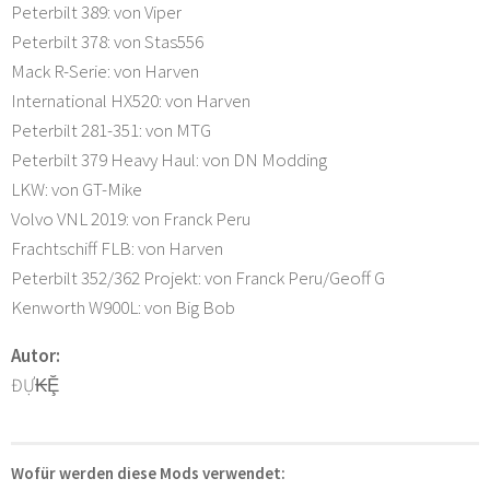
Peterbilt 389: von Viper
Peterbilt 378: von Stas556
Mack R-Serie: von Harven
International HX520: von Harven
Peterbilt 281-351: von MTG
Peterbilt 379 Heavy Haul: von DN Modding
LKW: von GT-Mike
Volvo VNL 2019: von Franck Peru
Frachtschiff FLB: von Harven
Peterbilt 352/362 Projekt: von Franck Peru/Geoff G
Kenworth W900L: von Big Bob
Autor:
ĐỰ₭Ḝ
Wofür werden diese Mods verwendet: