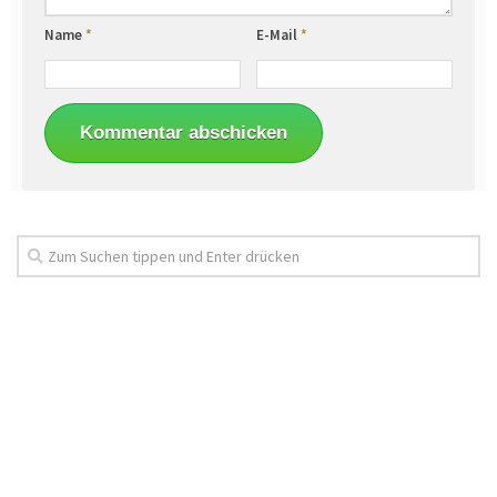
Name
*
E-Mail
*