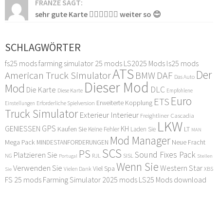
FRANZE SAGT:
sehr gute Karte 👍🏻👍🏻👍🏻 weiter so 😊
SCHLAGWÖRTER
fs25 mods
farming simulator 25 mods
LS2025 Mods
ls25 mods
ATS
Der
American Truck Simulator
DAF
BMW
Das Auto
Dieser Mod
Mod
DLC
Die Karte
Diese Karte
Empfohlene
Euro
ETS
Erweiterte Kopplung
Erforderliche Spielversion
Einstellungen
Truck Simulator
Exterieur Interieur
Freightliner Cascadia
LKW
GPS
GENIESSEN
KH
Kaufen Sie
LT
Keine Fehler
Laden Sie
MAN
Mod Manager
Mega Pack
Neue Fracht
MINDESTANFORDERUNGEN
SCS
PS
Sound Fixes Pack
Platzieren Sie
SISL
RJL
NG
Stellen
Portugal
Wenn Sie
Verwenden Sie
Western Star
Viel Spa
XBS
Sie
Vielen Dank
FS 25 mods
Farming Simulator 2025 mods
LS25 Mods download