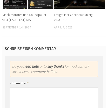
Mack-Motoren und Soundpaket
Freightliner Cascadia tuninig
v1.3 (1.50 – 1.51) ATS
v1.0.1 ATS
SEPTEMBER 14, 2024
APRIL 7, 2021
SCHREIBE EINEN KOMMENTAR
Do you
need help
or to
say thanks
for mod author?
Just leave a comment bellow!
Kommentar
*