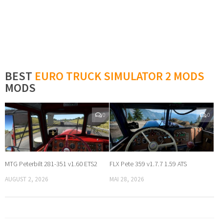
BEST
EURO TRUCK SIMULATOR 2 MODS
MODS
0
0
MTG Peterbilt 281-351 v1.60 ETS2
FLX Pete 359 v1.7.7 1.59 ATS
AUGUST 2, 2026
MAI 28, 2026