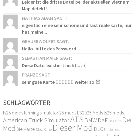
Leider ist die dritte Datei bei der aktuellen Vietnam
Map defekt!...
MATHIAS ADAM SAGT:
eigentlich eine sehr schöne und fast reale karte, nur
hat meine...
GRAUERWOLF62 SAGT:
Hallo, bitte das Password
SEBASTIAN MAIER SAGT:
Diese Datei existiert nicht... :-(
FRANZE SAGT:
sehr gute Karte 👍🏻👍🏻👍🏻 weiter so 😊
SCHLAGWÖRTER
fs25 mods
farming simulator 25 mods
LS2025 Mods
ls25 mods
ATS
Der
American Truck Simulator
DAF
BMW
Das Auto
Dieser Mod
Mod
DLC
Die Karte
Diese Karte
Empfohlene