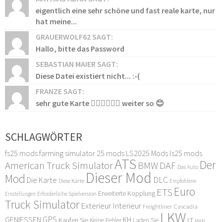
eigentlich eine sehr schöne und fast reale karte, nur
hat meine...
GRAUERWOLF62 SAGT:
Hallo, bitte das Password
SEBASTIAN MAIER SAGT:
Diese Datei existiert nicht... :-(
FRANZE SAGT:
sehr gute Karte 👍🏻👍🏻👍🏻 weiter so 😊
SCHLAGWÖRTER
fs25 mods
farming simulator 25 mods
LS2025 Mods
ls25 mods
ATS
Der
American Truck Simulator
DAF
BMW
Das Auto
Dieser Mod
Mod
DLC
Die Karte
Diese Karte
Empfohlene
Euro
ETS
Erweiterte Kopplung
Erforderliche Spielversion
Einstellungen
Truck Simulator
Exterieur Interieur
Freightliner Cascadia
LKW
GPS
GENIESSEN
KH
Kaufen Sie
LT
Keine Fehler
Laden Sie
MAN