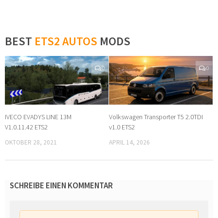
BEST
ETS2 AUTOS
MODS
0
0
IVECO EVADYS LINE 13M
Volkswagen Transporter T5 2.0TDI
V1.0.11.42 ETS2
v1.0 ETS2
OKTOBER 28, 2021
APRIL 14, 2026
SCHREIBE EINEN KOMMENTAR