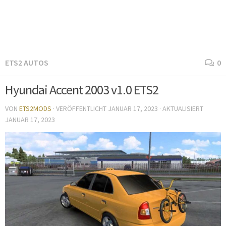
ETS2 AUTOS
0
Hyundai Accent 2003 v1.0 ETS2
VON
ETS2MODS
· VERÖFFENTLICHT
JANUAR 17, 2023
· AKTUALISIERT
JANUAR 17, 2023