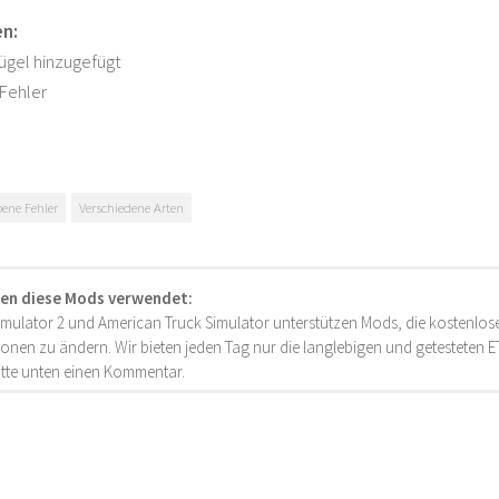
n:
ügel hinzugefügt
Fehler
ene Fehler
Verschiedene Arten
en diese Mods verwendet:
imulator 2 und American Truck Simulator unterstützen Mods, die kostenlose
onen zu ändern. Wir bieten jeden Tag nur die langlebigen und getesteten
bitte unten einen Kommentar.