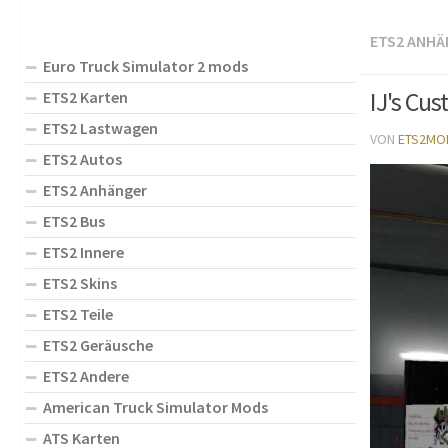
ETS2 ANHÄ
Euro Truck Simulator 2 mods
IJ's Cu
ETS2 Karten
ETS2 Lastwagen
VON
ETS2MO
ETS2 Autos
ETS2 Anhänger
ETS2 Bus
ETS2 Innere
ETS2 Skins
ETS2 Teile
ETS2 Geräusche
ETS2 Andere
American Truck Simulator Mods
ATS Karten