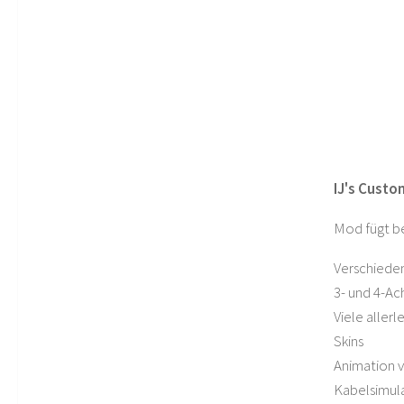
IJ's Custo
Mod fügt be
Verschiede
3- und 4-A
Viele allerl
Skins
Animation 
Kabelsimul