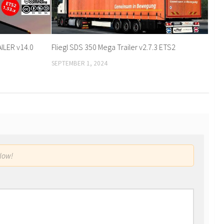
LER v14.0
Fliegl SDS 350 Mega Trailer v2.7.3 ETS2
SEPTEMBER 1, 2024
low!