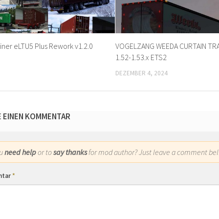
iner eLTU5 Plus Rework v1.2.0
VOGELZANG WEEDA CURTAIN TRAI
1.52-1.53.x ETS2
DEZEMBER 4, 2024
E EINEN KOMMENTAR
ou
need help
or to
say thanks
for mod author? Just leave a comment bel
ntar
*