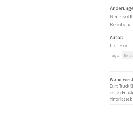
Änderunge
Neue Kotfl
Behobene 
Autor:
IJ\'s Mods
Tags:
Behob
Wofür werd
Euro Truck S
neuen Funkti
hinterlasse 