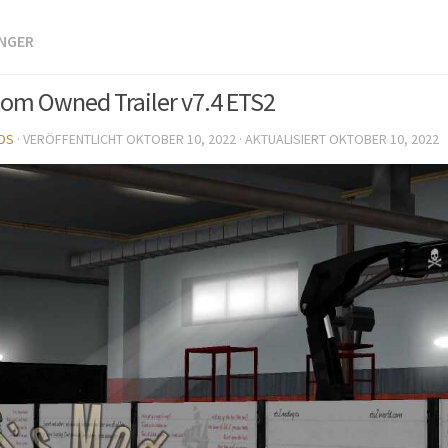
NGER
stom Owned Trailer v7.4 ETS2
DS
· VERÖFFENTLICHT
OKTOBER 10, 2022
· AKTUALISIERT
OKTOBER 10, 2022