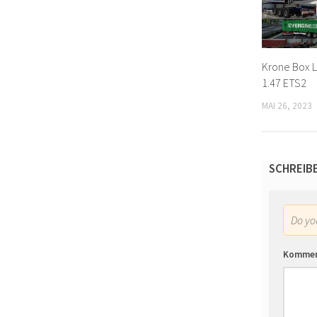
Krone Box L
1.47 ETS2
MAI 26, 2023
SCHREIB
Do y
Komme