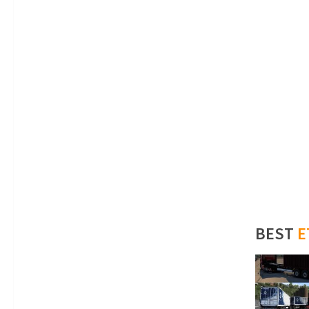
BEST
E