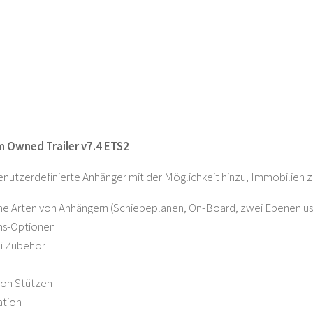
m Owned Trailer v7.4 ETS2
nutzerdefinierte Anhänger mit der Möglichkeit hinzu, Immobilien z
ne Arten von Anhängern (Schiebeplanen, On-Board, zwei Ebenen us
chs-Optionen
ei Zubehör
von Stützen
ation