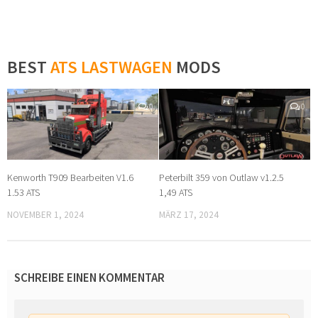
BEST
ATS LASTWAGEN
MODS
0
0
Kenworth T909 Bearbeiten V1.6
Peterbilt 359 von Outlaw v1.2.5
1.53 ATS
1,49 ATS
NOVEMBER 1, 2024
MÄRZ 17, 2024
SCHREIBE EINEN KOMMENTAR