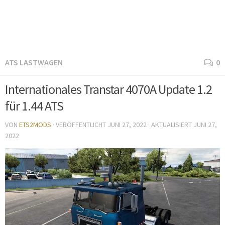
ATS LASTWAGEN
0
Internationales Transtar 4070A Update 1.2
für 1.44 ATS
VON
ETS2MODS
· VERÖFFENTLICHT
JUNI 27, 2022
· AKTUALISIERT
JUNI 27,
2022