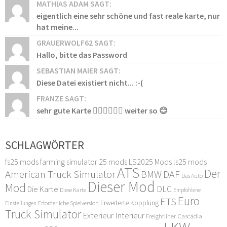
MATHIAS ADAM SAGT:
eigentlich eine sehr schöne und fast reale karte, nur
hat meine...
GRAUERWOLF62 SAGT:
Hallo, bitte das Password
SEBASTIAN MAIER SAGT:
Diese Datei existiert nicht... :-(
FRANZE SAGT:
sehr gute Karte 👍🏻👍🏻👍🏻 weiter so 😊
SCHLAGWÖRTER
fs25 mods
farming simulator 25 mods
LS2025 Mods
ls25 mods
ATS
Der
American Truck Simulator
DAF
BMW
Das Auto
Dieser Mod
Mod
DLC
Die Karte
Diese Karte
Empfohlene
Euro
ETS
Erweiterte Kopplung
Erforderliche Spielversion
Einstellungen
Truck Simulator
Exterieur Interieur
Freightliner Cascadia