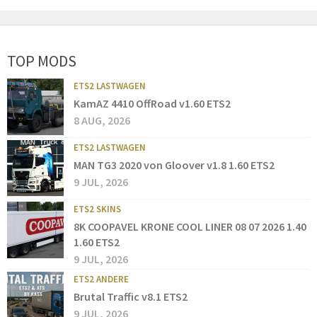
TOP MODS
ETS2 LASTWAGEN
KamAZ 4410 OffRoad v1.60 ETS2
8 AUG, 2026
ETS2 LASTWAGEN
MAN TG3 2020 von Gloover v1.8 1.60 ETS2
9 JUL, 2026
ETS2 SKINS
8K COOPAVEL KRONE COOL LINER 08 07 2026 1.40
1.60 ETS2
9 JUL, 2026
ETS2 ANDERE
Brutal Traffic v8.1 ETS2
9 JUL, 2026