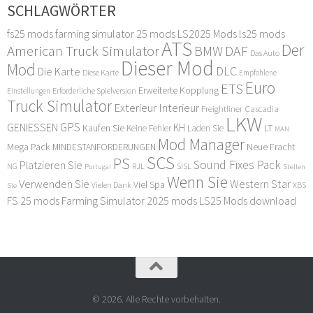
SCHLAGWÖRTER
fs25 mods
farming simulator 25 mods
LS2025 Mods
ls25 mods
ATS
Der
American Truck Simulator
DAF
BMW
Das Auto
Dieser Mod
Mod
DLC
Die Karte
Diese Karte
Empfohlene
Euro
ETS
Erweiterte Kopplung
Erforderliche Spielversion
Einstellungen
Truck Simulator
Exterieur Interieur
Freightliner Cascadia
LKW
GPS
GENIESSEN
KH
Kaufen Sie
LT
Keine Fehler
Laden Sie
MAN
Mod Manager
Mega Pack
Neue Fracht
MINDESTANFORDERUNGEN
SCS
PS
Sound Fixes Pack
Platzieren Sie
SISL
RJL
NG
Stellen
Portugal
Wenn Sie
Verwenden Sie
Western Star
Viel Spa
XBS
Sie
Vielen Dank
FS 25 mods
Farming Simulator 2025 mods
LS25 Mods download
© 2026. Alle Rechte vorbehalten.