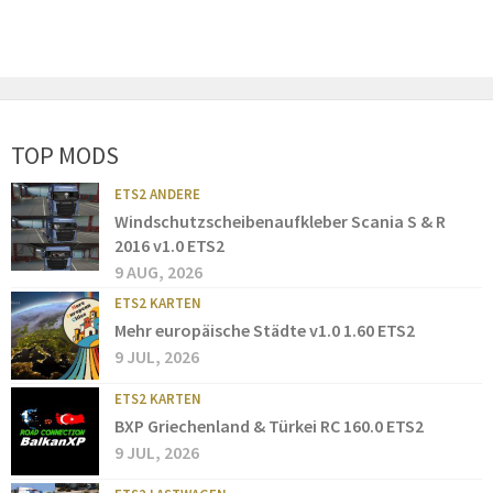
TOP MODS
ETS2 ANDERE
Windschutzscheibenaufkleber Scania S & R
2016 v1.0 ETS2
9 AUG, 2026
ETS2 KARTEN
Mehr europäische Städte v1.0 1.60 ETS2
9 JUL, 2026
ETS2 KARTEN
BXP Griechenland & Türkei RC 160.0 ETS2
9 JUL, 2026