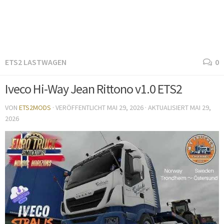
ETS2 LASTWAGEN
0
Iveco Hi-Way Jean Rittono v1.0 ETS2
VON
ETS2MODS
· VERÖFFENTLICHT
MAI 29, 2026
· AKTUALISIERT
MAI 29,
2026