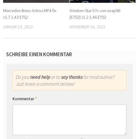
Mercedes-Benz Actros MP4 fix
Western Star 57x von soap98
v1.7 1.43 ETS2
[ETS2] v1.2 1.46 ETS2
JANUAR 13, 2022
NOVEMBER 24, 2022
SCHREIBE EINEN KOMMENTAR
Do you
need help
or to
say thanks
for mod author?
Just leave a comment bellow!
Kommentar
*