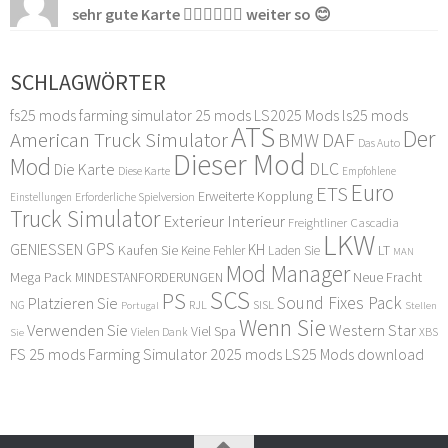
sehr gute Karte 👍🏻👍🏻👍🏻 weiter so 😊
SCHLAGWÖRTER
fs25 mods
farming simulator 25 mods
LS2025 Mods
ls25 mods
ATS
Der
American Truck Simulator
DAF
BMW
Das Auto
Dieser Mod
Mod
DLC
Die Karte
Diese Karte
Empfohlene
Euro
ETS
Erweiterte Kopplung
Erforderliche Spielversion
Einstellungen
Truck Simulator
Exterieur Interieur
Freightliner Cascadia
LKW
GPS
GENIESSEN
KH
Kaufen Sie
LT
Keine Fehler
Laden Sie
MAN
Mod Manager
Mega Pack
Neue Fracht
MINDESTANFORDERUNGEN
SCS
PS
Sound Fixes Pack
Platzieren Sie
SISL
RJL
NG
Stellen
Portugal
Wenn Sie
Verwenden Sie
Western Star
Viel Spa
XBS
Sie
Vielen Dank
FS 25 mods
Farming Simulator 2025 mods
LS25 Mods download