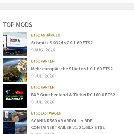
TOP MODS
ETS2 ANHÄNGER
Schmitz SKO24 v7.0 1.60 ETS2
9 AUG, 2026
ETS2 KARTEN
Mehr europäische Städte v1.0 1.60 ETS2
9 JUL, 2026
ETS2 KARTEN
BXP Griechenland & Türkei RC 160.0 ETS2
9 JUL, 2026
ETS2 LASTWAGEN
SCANIA R560 V8 ABROLL + BDF
CONTAINERTRAILER v1.0 1.60.x ETS2