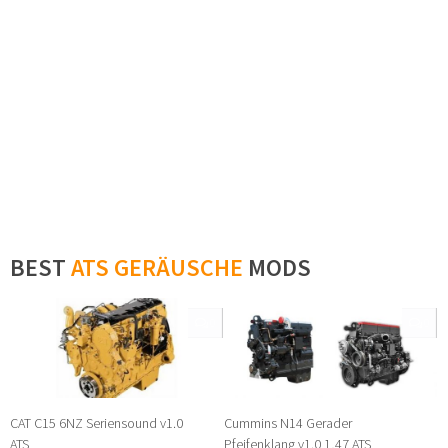
BEST
ATS GERÄUSCHE
MODS
0
0
CAT C15 6NZ Seriensound v1.0
Cummins N14 Gerader
ATS
Pfeifenklang v1.0 1,47 ATS