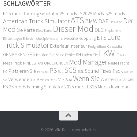
SCHLAGWÖRTER
fs25 mods
farming simulator 25 mods
LS2025 Mods
ls25 mods
ATS
Der
American Truck Simulator
DAF
BMW
Das Auto
Dieser Mod
Mod
DLC
Die Karte
Diese Karte
Empfohlene
Euro
ETS
Erweiterte Kopplung
Erforderliche Spielversion
Einstellungen
Truck Simulator
Exterieur Interieur
Freightliner Cascadia
LKW
GPS
GENIESSEN
KH
Kaufen Sie
LT
Keine Fehler
Laden Sie
MAN
Mod Manager
Mega Pack
Neue Fracht
MINDESTANFORDERUNGEN
SCS
PS
Sound Fixes Pack
Platzieren Sie
SISL
RJL
NG
Stellen
Portugal
Wenn Sie
Verwenden Sie
Western Star
Viel Spa
XBS
Sie
Vielen Dank
FS 25 mods
Farming Simulator 2025 mods
LS25 Mods download
© 2026. Alle Rechte vorbehalten.