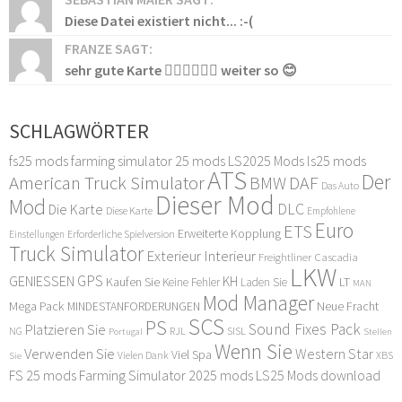
Diese Datei existiert nicht... :-(
FRANZE SAGT:
sehr gute Karte 👍🏻👍🏻👍🏻 weiter so 😊
SCHLAGWÖRTER
fs25 mods
farming simulator 25 mods
LS2025 Mods
ls25 mods
ATS
Der
American Truck Simulator
DAF
BMW
Das Auto
Dieser Mod
Mod
DLC
Die Karte
Diese Karte
Empfohlene
Euro
ETS
Erweiterte Kopplung
Erforderliche Spielversion
Einstellungen
Truck Simulator
Exterieur Interieur
Freightliner Cascadia
LKW
GPS
GENIESSEN
KH
Kaufen Sie
LT
Keine Fehler
Laden Sie
MAN
Mod Manager
Mega Pack
Neue Fracht
MINDESTANFORDERUNGEN
SCS
PS
Sound Fixes Pack
Platzieren Sie
SISL
RJL
NG
Stellen
Portugal
Wenn Sie
Verwenden Sie
Western Star
Viel Spa
XBS
Sie
Vielen Dank
FS 25 mods
Farming Simulator 2025 mods
LS25 Mods download