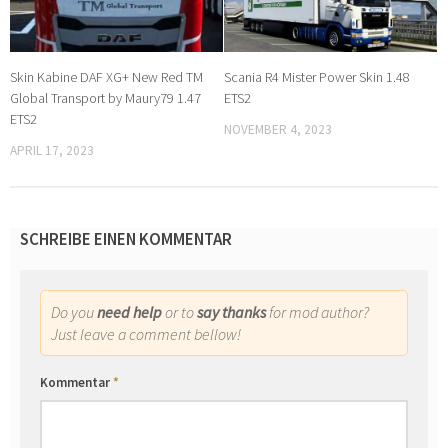
Skin Kabine DAF XG+ New Red TM
Scania R4 Mister Power Skin 1.48
Global Transport by Maury79 1.47
ETS2
ETS2
NOVEMBER 4, 2023
APRIL 17, 2023
SCHREIBE EINEN KOMMENTAR
Do you
need help
or to
say thanks
for mod author?
Just leave a comment bellow!
Kommentar
*