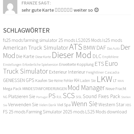
FRANZE SAGT:
sehr gute Karte 👍🏻👍🏻👍🏻 weiter so 😊
SCHLAGWÖRTER
fs25 mods
farming simulator 25 mods
LS2025 Mods
ls25 mods
ATS
Der
American Truck Simulator
DAF
BMW
Das Auto
Dieser Mod
Mod
DLC
Die Karte
Diese Karte
Empfohlene
Euro
ETS
Erweiterte Kopplung
Erforderliche Spielversion
Einstellungen
Truck Simulator
Exterieur Interieur
Freightliner Cascadia
LKW
GPS
GENIESSEN
KH
Kaufen Sie
LT
Keine Fehler
Laden Sie
MAN
Mod Manager
Mega Pack
Neue Fracht
MINDESTANFORDERUNGEN
SCS
PS
Sound Fixes Pack
Platzieren Sie
SISL
RJL
NG
Stellen
Portugal
Wenn Sie
Verwenden Sie
Western Star
Viel Spa
XBS
Sie
Vielen Dank
FS 25 mods
Farming Simulator 2025 mods
LS25 Mods download