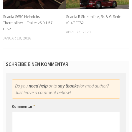
Scania S650 Heinrichs
Scania R Streamline, R4 & G-Serie
Thermoliner + Trailer v6.0 1.57
v1.47 ETS2
ETS2
APRIL 25, 2023
JANUAR 18, 2026
SCHREIBE EINEN KOMMENTAR
Do you
need help
or to
say thanks
for mod author?
Just leave a comment bellow!
Kommentar
*