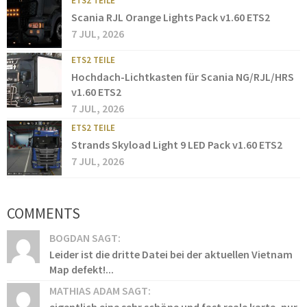
ETS2 TEILE
Scania RJL Orange Lights Pack v1.60 ETS2
7 JUL, 2026
ETS2 TEILE
Hochdach-Lichtkasten für Scania NG/RJL/HRS
v1.60 ETS2
7 JUL, 2026
ETS2 TEILE
Strands Skyload Light 9 LED Pack v1.60 ETS2
7 JUL, 2026
COMMENTS
BOGDAN SAGT:
Leider ist die dritte Datei bei der aktuellen Vietnam
Map defekt!...
MATHIAS ADAM SAGT:
eigentlich eine sehr schöne und fast reale karte, nur