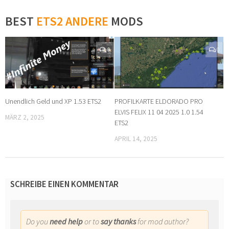
BEST
ETS2 ANDERE
MODS
0
0
Unendlich Geld und XP 1.53 ETS2
PROFILKARTE ELDORADO PRO
ELVIS FELIX 11 04 2025 1.0 1.54
MÄRZ 2, 2025
ETS2
APRIL 14, 2025
SCHREIBE EINEN KOMMENTAR
Do you
need help
or to
say thanks
for mod author?