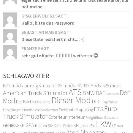
hat meine...
GRAUERWOLF62 SAGT:
Hallo, bitte das Password
SEBASTIAN MAIER SAGT:
Diese Datei existiert nicht... :-(
FRANZE SAGT:
sehr gute Karte 👍🏻👍🏻👍🏻 weiter so 😊
SCHLAGWÖRTER
fs25 mods
farming simulator 25 mods
LS2025 Mods
ls25 mods
ATS
Der
American Truck Simulator
DAF
BMW
Das Auto
Dieser Mod
Mod
DLC
Die Karte
Diese Karte
Empfohlene
Euro
ETS
Erweiterte Kopplung
Erforderliche Spielversion
Einstellungen
Truck Simulator
Exterieur Interieur
Freightliner Cascadia
LKW
GPS
GENIESSEN
KH
Kaufen Sie
LT
Keine Fehler
Laden Sie
MAN
Mod Manager