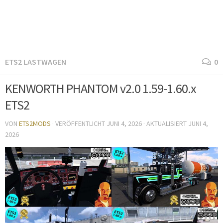
ETS2 LASTWAGEN
0
KENWORTH PHANTOM v2.0 1.59-1.60.x
ETS2
VON
ETS2MODS
· VERÖFFENTLICHT
JUNI 4, 2026
· AKTUALISIERT
JUNI 4,
2026