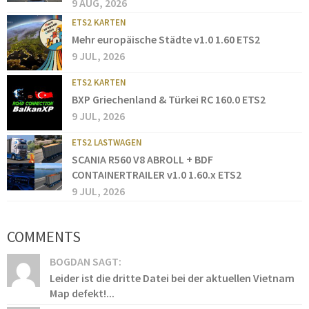
9 AUG, 2026
ETS2 KARTEN
Mehr europäische Städte v1.0 1.60 ETS2
9 JUL, 2026
ETS2 KARTEN
BXP Griechenland & Türkei RC 160.0 ETS2
9 JUL, 2026
ETS2 LASTWAGEN
SCANIA R560 V8 ABROLL + BDF
CONTAINERTRAILER v1.0 1.60.x ETS2
9 JUL, 2026
COMMENTS
BOGDAN SAGT:
Leider ist die dritte Datei bei der aktuellen Vietnam
Map defekt!...