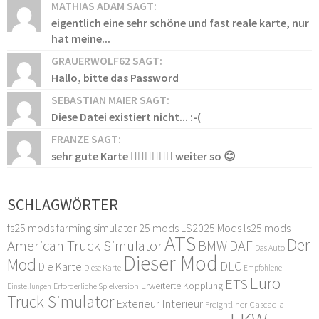
MATHIAS ADAM SAGT:
eigentlich eine sehr schöne und fast reale karte, nur
hat meine...
GRAUERWOLF62 SAGT:
Hallo, bitte das Password
SEBASTIAN MAIER SAGT:
Diese Datei existiert nicht... :-(
FRANZE SAGT:
sehr gute Karte 👍🏻👍🏻👍🏻 weiter so 😊
SCHLAGWÖRTER
fs25 mods
farming simulator 25 mods
LS2025 Mods
ls25 mods
ATS
Der
American Truck Simulator
DAF
BMW
Das Auto
Dieser Mod
Mod
DLC
Die Karte
Diese Karte
Empfohlene
Euro
ETS
Erweiterte Kopplung
Erforderliche Spielversion
Einstellungen
Truck Simulator
Exterieur Interieur
Freightliner Cascadia