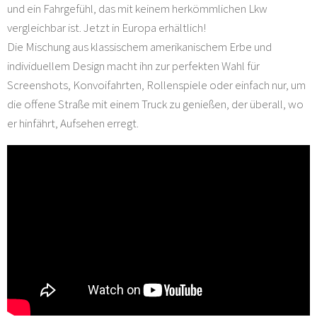
und ein Fahrgefühl, das mit keinem herkömmlichen Lkw
vergleichbar ist. Jetzt in Europa erhältlich!
Die Mischung aus klassischem amerikanischem Erbe und
individuellem Design macht ihn zur perfekten Wahl für
Screenshots, Konvoifahrten, Rollenspiele oder einfach nur, um
die offene Straße mit einem Truck zu genießen, der überall, wo
er hinfährt, Aufsehen erregt.