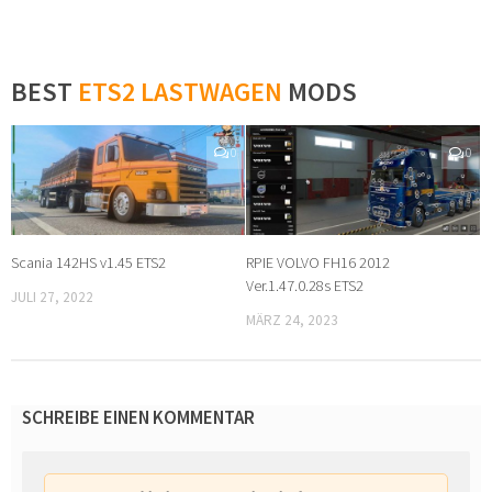
BEST
ETS2 LASTWAGEN
MODS
0
0
Scania 142HS v1.45 ETS2
RPIE VOLVO FH16 2012
Ver.1.47.0.28s ETS2
JULI 27, 2022
MÄRZ 24, 2023
SCHREIBE EINEN KOMMENTAR