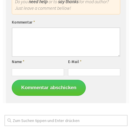
Do you
need help
or to
say thanks
for mod author?
Just leave a comment bellow!
Kommentar
*
Name
*
E-Mail
*