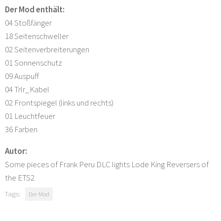
Der Mod enthält:
04 Stoßfänger
18 Seitenschweller
02 Seitenverbreiterungen
01 Sonnenschutz
09 Auspuff
04 Trlr_Kabel
02 Frontspiegel (links und rechts)
01 Leuchtfeuer
36 Farben
Autor:
Some pieces of Frank Peru DLC lights Lode King Reversers of
the ETS2
Tags:
Der Mod