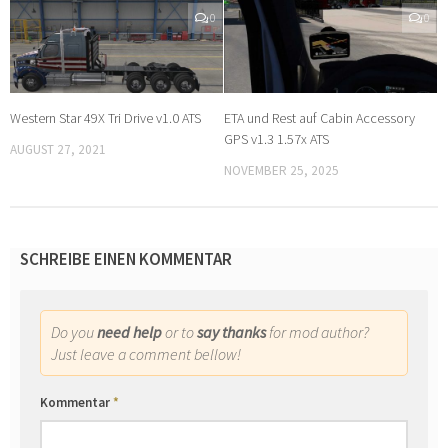
0
0
Western Star 49X Tri Drive v1.0 ATS
ETA und Rest auf Cabin Accessory
GPS v1.3 1.57x ATS
AUGUST 27, 2021
NOVEMBER 25, 2025
SCHREIBE EINEN KOMMENTAR
Do you
need help
or to
say thanks
for mod author?
Just leave a comment bellow!
Kommentar
*