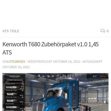
ATS TEILE
0
Kenworth T680 Zubehörpaket v1.0 1,45
ATS
VON
ETS2MODS
· VERÖFFENTLICHT
OKTOBER 16, 2022
· AKTUALISIERT
OKTOBER 16, 2022