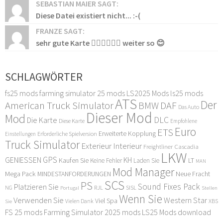
SEBASTIAN MAIER SAGT:
Diese Datei existiert nicht... :-(
FRANZE SAGT:
sehr gute Karte 👍🏻👍🏻👍🏻 weiter so 😊
SCHLAGWÖRTER
fs25 mods
farming simulator 25 mods
LS2025 Mods
ls25 mods
ATS
Der
American Truck Simulator
DAF
BMW
Das Auto
Dieser Mod
Mod
DLC
Die Karte
Diese Karte
Empfohlene
Euro
ETS
Erweiterte Kopplung
Erforderliche Spielversion
Einstellungen
Truck Simulator
Exterieur Interieur
Freightliner Cascadia
LKW
GPS
GENIESSEN
KH
Kaufen Sie
LT
Keine Fehler
Laden Sie
MAN
Mod Manager
Mega Pack
Neue Fracht
MINDESTANFORDERUNGEN
SCS
PS
Sound Fixes Pack
Platzieren Sie
SISL
RJL
NG
Stellen
Portugal
Wenn Sie
Verwenden Sie
Western Star
Viel Spa
XBS
Sie
Vielen Dank
FS 25 mods
Farming Simulator 2025 mods
LS25 Mods download