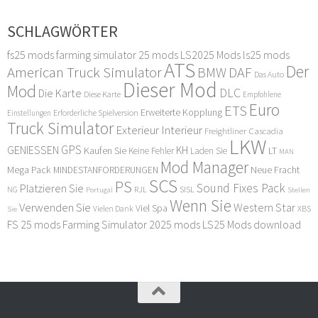
SCHLAGWÖRTER
fs25 mods
farming simulator 25 mods
LS2025 Mods
ls25 mods
ATS
Der
American Truck Simulator
DAF
BMW
Das Auto
Dieser Mod
Mod
DLC
Die Karte
Diese Karte
Empfohlene
Euro
ETS
Erweiterte Kopplung
Erforderliche Spielversion
Einstellungen
Truck Simulator
Exterieur Interieur
Freightliner Cascadia
LKW
GPS
GENIESSEN
KH
Kaufen Sie
LT
Keine Fehler
Laden Sie
MAN
Mod Manager
Mega Pack
Neue Fracht
MINDESTANFORDERUNGEN
SCS
PS
Sound Fixes Pack
Platzieren Sie
SISL
RJL
NG
Stellen
Portugal
Wenn Sie
Verwenden Sie
Western Star
Viel Spa
XBS
Sie
Vielen Dank
FS 25 mods
Farming Simulator 2025 mods
LS25 Mods download