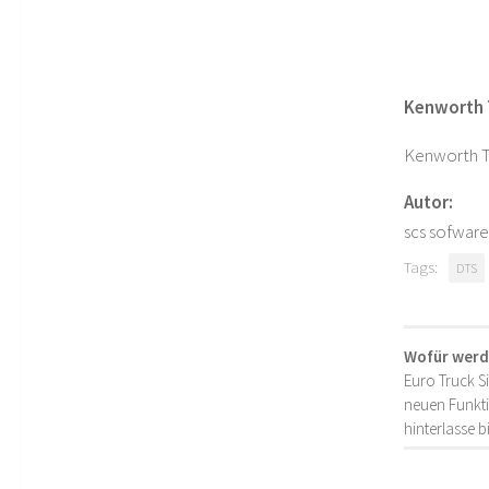
Kenworth 
Kenworth T8
Autor:
scs sofware
Tags:
DTS
Wofür werd
Euro Truck S
neuen Funkti
hinterlasse 