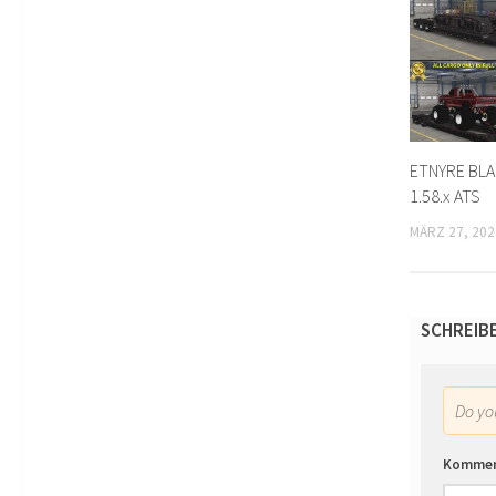
ETNYRE BLA
1.58.x ATS
MÄRZ 27, 202
SCHREIB
Do y
Komme