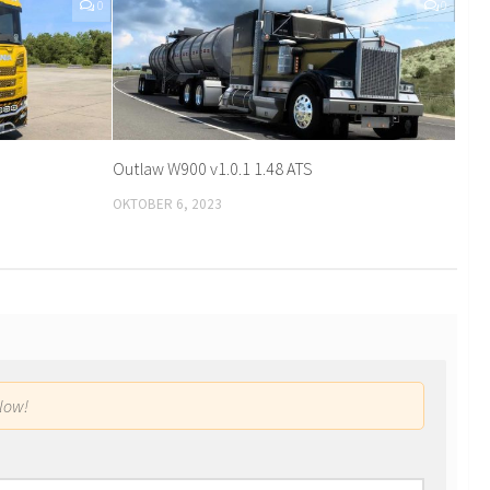
0
0
Outlaw W900 v1.0.1 1.48 ATS
OKTOBER 6, 2023
low!