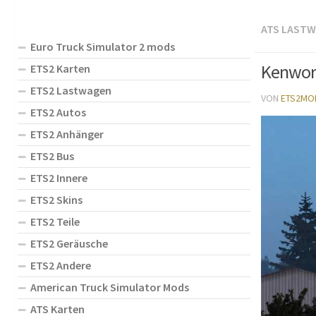
ATS LAST
Euro Truck Simulator 2 mods
Kenwort
ETS2 Karten
ETS2 Lastwagen
VON
ETS2MO
ETS2 Autos
ETS2 Anhänger
ETS2 Bus
ETS2 Innere
ETS2 Skins
ETS2 Teile
ETS2 Geräusche
ETS2 Andere
American Truck Simulator Mods
ATS Karten