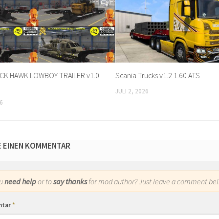
0
CK HAWK LOWBOY TRAILER v1.0
Scania Trucks v1.2 1.60 ATS
JULI 2, 2026
6
E EINEN KOMMENTAR
ou
need help
or to
say thanks
for mod author? Just leave a comment bel
ntar
*