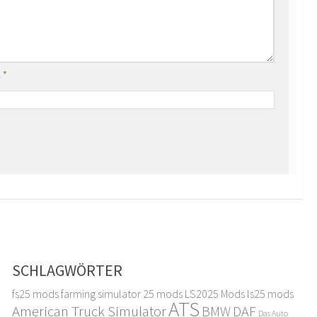
l
*
SCHLAGWÖRTER
fs25 mods
farming simulator 25 mods
LS2025 Mods
ls25 mods
ATS
American Truck Simulator
DAF
BMW
Das Auto