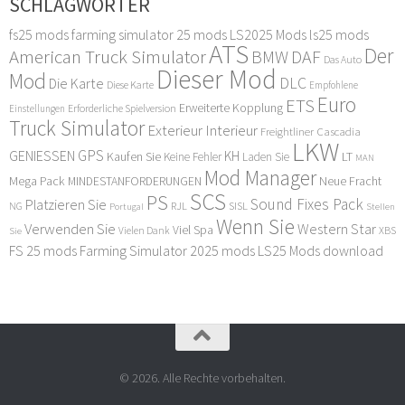
SCHLAGWÖRTER
fs25 mods
farming simulator 25 mods
LS2025 Mods
ls25 mods
ATS
Der
American Truck Simulator
DAF
BMW
Das Auto
Dieser Mod
Mod
DLC
Die Karte
Diese Karte
Empfohlene
Euro
ETS
Erweiterte Kopplung
Erforderliche Spielversion
Einstellungen
Truck Simulator
Exterieur Interieur
Freightliner Cascadia
LKW
GPS
GENIESSEN
KH
Kaufen Sie
LT
Keine Fehler
Laden Sie
MAN
Mod Manager
Mega Pack
Neue Fracht
MINDESTANFORDERUNGEN
SCS
PS
Sound Fixes Pack
Platzieren Sie
SISL
RJL
NG
Stellen
Portugal
Wenn Sie
Verwenden Sie
Western Star
Viel Spa
XBS
Sie
Vielen Dank
FS 25 mods
Farming Simulator 2025 mods
LS25 Mods download
© 2026. Alle Rechte vorbehalten.