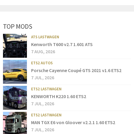
TOP MODS
ATS LASTWAGEN
Kenworth T600 v2.7 1.601 ATS
7 AUG, 2026
ETS2 AUTOS
Porsche Cayenne Coupé GTS 2021 v1.6 ETS2
7 JUL, 2026
ETS2 LASTWAGEN
KENWORTH K220 1.60 ETS2
7 JUL, 2026
ETS2 LASTWAGEN
MAN TGX E6 von Gloover v2.2.1 1.60 ETS2
7 JUL, 2026