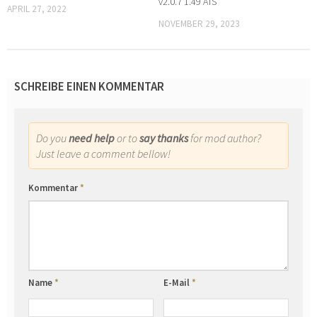
v2.0.7 1.49 ATS
APRIL 27, 2022
NOVEMBER 29, 2023
SCHREIBE EINEN KOMMENTAR
Do you
need help
or to
say thanks
for mod author?
Just leave a comment bellow!
Kommentar
*
Name
*
E-Mail
*