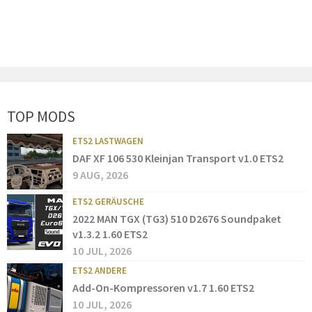
TOP MODS
ETS2 LASTWAGEN
DAF XF 106 530 Kleinjan Transport v1.0 ETS2
9 AUG, 2026
ETS2 GERÄUSCHE
2022 MAN TGX (TG3) 510 D2676 Soundpaket
v1.3.2 1.60 ETS2
10 JUL, 2026
ETS2 ANDERE
Add-On-Kompressoren v1.7 1.60 ETS2
10 JUL, 2026