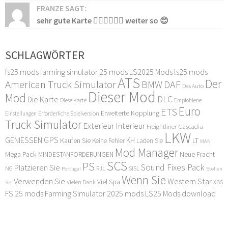
FRANZE SAGT:
sehr gute Karte 👍🏻👍🏻👍🏻 weiter so 😊
SCHLAGWÖRTER
fs25 mods
farming simulator 25 mods
LS2025 Mods
ls25 mods
ATS
Der
American Truck Simulator
DAF
BMW
Das Auto
Dieser Mod
Mod
DLC
Die Karte
Diese Karte
Empfohlene
Euro
ETS
Erweiterte Kopplung
Erforderliche Spielversion
Einstellungen
Truck Simulator
Exterieur Interieur
Freightliner Cascadia
LKW
GPS
GENIESSEN
KH
Kaufen Sie
LT
Keine Fehler
Laden Sie
MAN
Mod Manager
Mega Pack
Neue Fracht
MINDESTANFORDERUNGEN
SCS
PS
Sound Fixes Pack
Platzieren Sie
SISL
RJL
NG
Stellen
Portugal
Wenn Sie
Verwenden Sie
Western Star
Viel Spa
XBS
Sie
Vielen Dank
FS 25 mods
Farming Simulator 2025 mods
LS25 Mods download