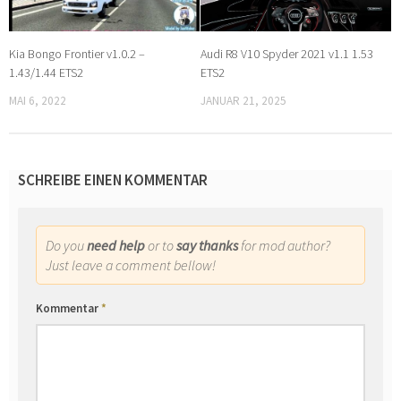
Kia Bongo Frontier v1.0.2 –
Audi R8 V10 Spyder 2021 v1.1 1.53
1.43/1.44 ETS2
ETS2
MAI 6, 2022
JANUAR 21, 2025
SCHREIBE EINEN KOMMENTAR
Do you
need help
or to
say thanks
for mod author?
Just leave a comment bellow!
Kommentar
*