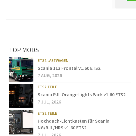
TOP MODS
ETS2 LASTWAGEN
Scania 113 Frontal v1.60 ETS2
7 AUG, 2026
ETS2 TEILE
Scania RJL Orange Lights Pack v1.60 ETS2
7 JUL, 2026
ETS2 TEILE
Hochdach-Lichtkasten für Scania
NG/RJL/HRS v1.60 ETS2
7 JUL, 2026