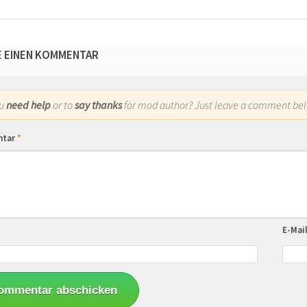
E EINEN KOMMENTAR
ou
need help
or to
say thanks
for mod author? Just leave a comment bel
ntar
*
E-Mai