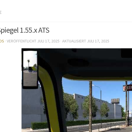
E
Spiegel 1.55.x ATS
DS
· VERÖFFENTLICHT
JULI 17, 2025
· AKTUALISIERT
JULI 17, 2025