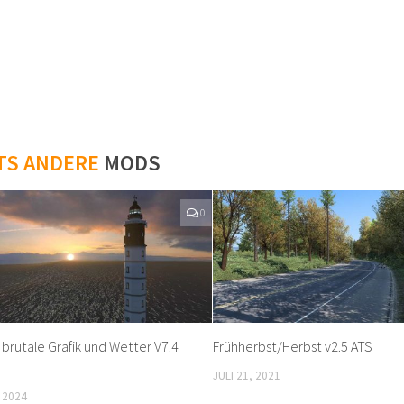
TS ANDERE
MODS
0
 brutale Grafik und Wetter V7.4
Frühherbst/Herbst v2.5 ATS
JULI 21, 2021
 2024