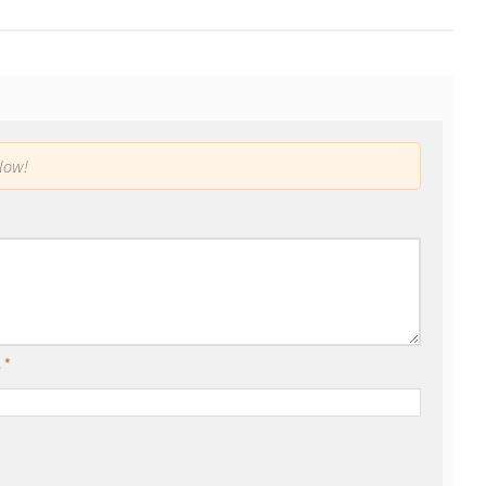
low!
l
*