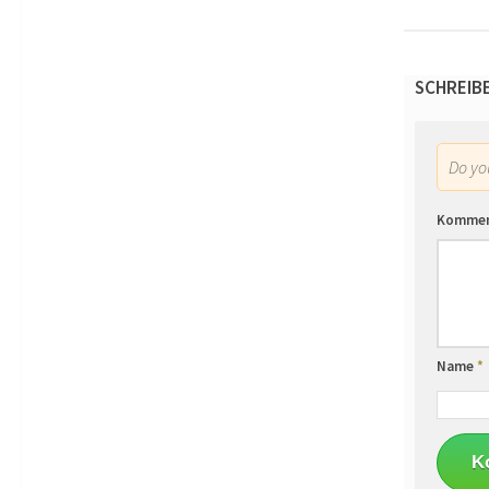
SCHREIB
Do y
Komme
Name
*