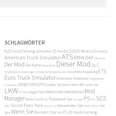
SCHLAGWÖRTER
fs25 mods
farming simulator 25 mods
LS2025 Mods
ls25 mods
ATS
American Truck Simulator
DAF
BMW
Das Auto
Dieser Mod
Der Mod
DLC
Die Karte
Diese Karte
ETS
Erweiterte Kopplung
Erforderliche Spielversion
Empfohlene Einstellungen
Euro Truck Simulator
Exterieur Interieur
Freightliner
GPS
GENIESSEN
KH
Kaufen Sie
Cascadia
Keine Fehler
Laden Sie
LKW
Mod
LT
Mega Pack
MINDESTANFORDERUNGEN
MAN
SCS
Manager
PS
Platzieren Sie
Neue Fracht
RJL
NG
Portugal
Sound Fixes Pack
Verwenden Sie
Viel
SISL
Stellen Sie
Vielen Dank
Wenn Sie
Western Star
FS 25 mods
Farming
Spa
XBS