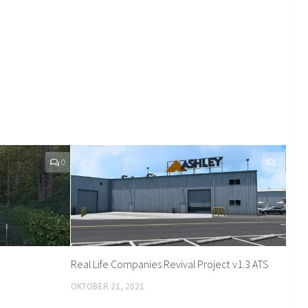
0
0
Real Life Companies Revival Project v1.3 ATS
OKTOBER 21, 2021