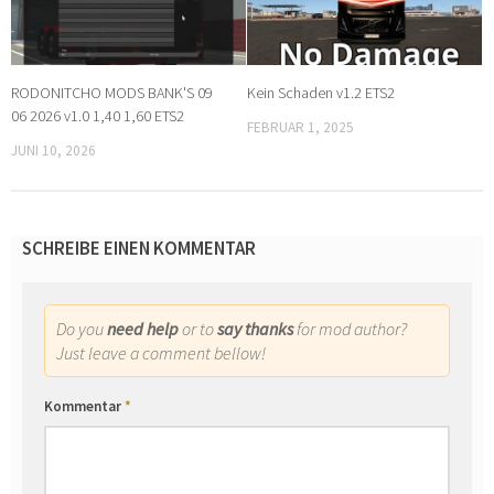
RODONITCHO MODS BANK'S 09
Kein Schaden v1.2 ETS2
06 2026 v1.0 1,40 1,60 ETS2
FEBRUAR 1, 2025
JUNI 10, 2026
SCHREIBE EINEN KOMMENTAR
Do you
need help
or to
say thanks
for mod author?
Just leave a comment bellow!
Kommentar
*