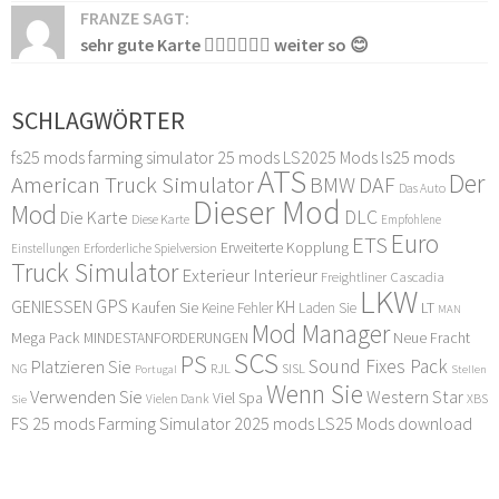
FRANZE SAGT:
sehr gute Karte 👍🏻👍🏻👍🏻 weiter so 😊
SCHLAGWÖRTER
fs25 mods
farming simulator 25 mods
LS2025 Mods
ls25 mods
ATS
Der
American Truck Simulator
DAF
BMW
Das Auto
Dieser Mod
Mod
DLC
Die Karte
Diese Karte
Empfohlene
Euro
ETS
Erweiterte Kopplung
Erforderliche Spielversion
Einstellungen
Truck Simulator
Exterieur Interieur
Freightliner Cascadia
LKW
GPS
GENIESSEN
KH
Kaufen Sie
LT
Keine Fehler
Laden Sie
MAN
Mod Manager
Mega Pack
Neue Fracht
MINDESTANFORDERUNGEN
SCS
PS
Sound Fixes Pack
Platzieren Sie
SISL
RJL
NG
Stellen
Portugal
Wenn Sie
Verwenden Sie
Western Star
Viel Spa
XBS
Sie
Vielen Dank
FS 25 mods
Farming Simulator 2025 mods
LS25 Mods download