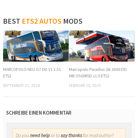
BEST
ETS2 AUTOS
MODS
0
0
MARCOPOLO NEU G7 DD V1 1.51
Marcopolo Paradiso G8 1800 DD
ETS2
MB O500RSD v1.0 ETS2
SEPTEMBER 27, 2024
FEBRUAR 10, 2025
SCHREIBE EINEN KOMMENTAR
Do you
need help
or to
say thanks
for mod author?