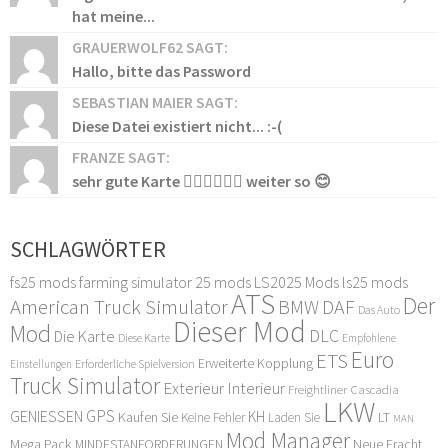
hat meine...
GRAUERWOLF62 SAGT:
Hallo, bitte das Password
SEBASTIAN MAIER SAGT:
Diese Datei existiert nicht... :-(
FRANZE SAGT:
sehr gute Karte 👍🏻👍🏻👍🏻 weiter so 😊
SCHLAGWÖRTER
fs25 mods
farming simulator 25 mods
LS2025 Mods
ls25 mods
ATS
Der
American Truck Simulator
DAF
BMW
Das Auto
Dieser Mod
Mod
DLC
Die Karte
Diese Karte
Empfohlene
Euro
ETS
Erweiterte Kopplung
Erforderliche Spielversion
Einstellungen
Truck Simulator
Exterieur Interieur
Freightliner Cascadia
LKW
GPS
GENIESSEN
KH
Kaufen Sie
LT
Keine Fehler
Laden Sie
MAN
Mod Manager
Mega Pack
Neue Fracht
MINDESTANFORDERUNGEN