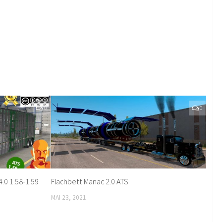
0
0
4.0 1.58-1.59
Flachbett Manac 2.0 ATS
MAI 23, 2021