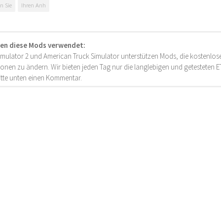
n Sie
Ihren Anh
en diese Mods verwendet:
imulator 2 und American Truck Simulator unterstützen Mods, die kostenlose
onen zu ändern. Wir bieten jeden Tag nur die langlebigen und getesteten
bitte unten einen Kommentar.