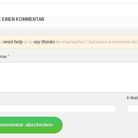
E EINEN KOMMENTAR
ou
need help
or to
say thanks
for mod author? Just leave a comment bel
ntar
*
E-Mai