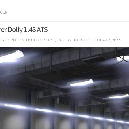
GER
er Dolly 1.43 ATS
DS
· VERÖFFENTLICHT
FEBRUAR 2, 2022
· AKTUALISIERT
FEBRUAR 2, 2022