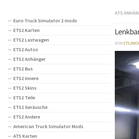
ATS ANHÄN
Euro Truck Simulator 2 mods
Lenkbar
ETS2 Karten
ETS2 Lastwagen
VON
ETS2MO
ETS2 Autos
ETS2 Anhänger
ETS2 Bus
ETS2 Innere
ETS2 Skins
ETS2 Teile
ETS2 Geräusche
ETS2 Andere
American Truck Simulator Mods
ATS Karten