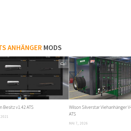
TS ANHÄNGER
MODS
0
m Besitz v1.42 ATS
Wilson Silverstar Viehanhänger V
ATS
 2021
MAI 7, 2026