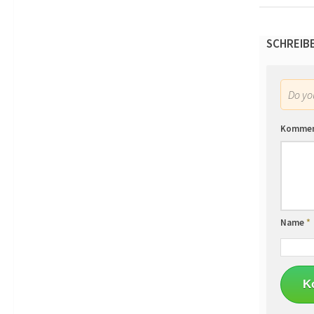
SCHREIB
Do y
Komme
Name
*