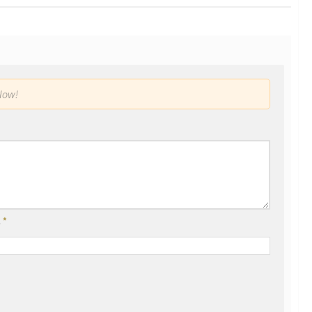
low!
l
*