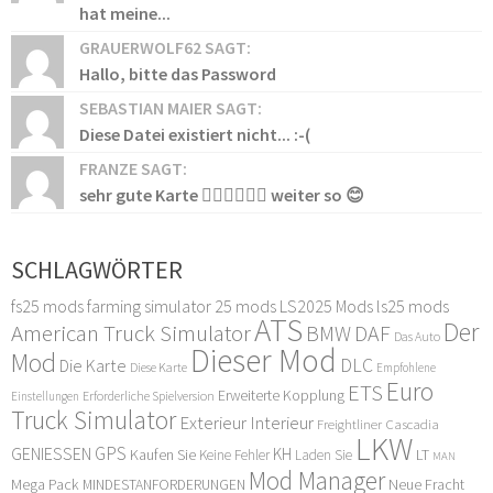
hat meine...
GRAUERWOLF62 SAGT:
Hallo, bitte das Password
SEBASTIAN MAIER SAGT:
Diese Datei existiert nicht... :-(
FRANZE SAGT:
sehr gute Karte 👍🏻👍🏻👍🏻 weiter so 😊
SCHLAGWÖRTER
fs25 mods
farming simulator 25 mods
LS2025 Mods
ls25 mods
ATS
Der
American Truck Simulator
DAF
BMW
Das Auto
Dieser Mod
Mod
DLC
Die Karte
Diese Karte
Empfohlene
Euro
ETS
Erweiterte Kopplung
Erforderliche Spielversion
Einstellungen
Truck Simulator
Exterieur Interieur
Freightliner Cascadia
LKW
GPS
GENIESSEN
KH
Kaufen Sie
LT
Keine Fehler
Laden Sie
MAN
Mod Manager
Mega Pack
Neue Fracht
MINDESTANFORDERUNGEN