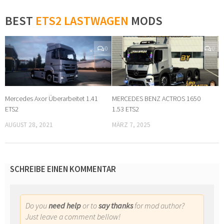
BEST
ETS2 LASTWAGEN
MODS
0
0
Mercedes Axor Überarbeitet 1.41
MERCEDES BENZ ACTROS 1650
ETS2
1.53 ETS2
AUGUST 28, 2021
MÄRZ 7, 2025
SCHREIBE EINEN KOMMENTAR
Do you
need help
or to
say thanks
for mod author?
Just leave a comment bellow!