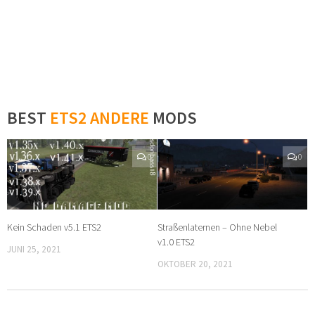
BEST
ETS2 ANDERE
MODS
0
0
Kein Schaden v5.1 ETS2
Straßenlaternen – Ohne Nebel
v1.0 ETS2
JUNI 25, 2021
OKTOBER 20, 2021