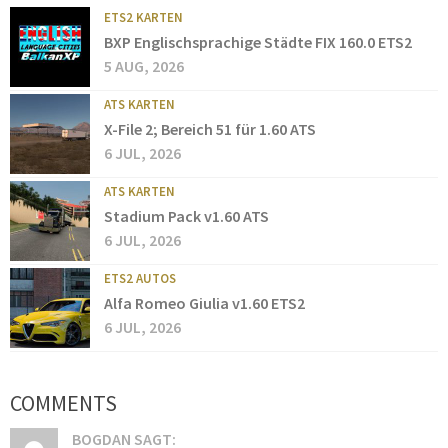
ETS2 KARTEN
BXP Englischsprachige Städte FIX 160.0 ETS2
5 AUG, 2026
ATS KARTEN
X-File 2; Bereich 51 für 1.60 ATS
6 JUL, 2026
ATS KARTEN
Stadium Pack v1.60 ATS
6 JUL, 2026
ETS2 AUTOS
Alfa Romeo Giulia v1.60 ETS2
6 JUL, 2026
COMMENTS
BOGDAN SAGT: