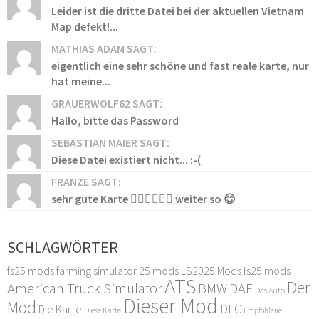
Leider ist die dritte Datei bei der aktuellen Vietnam
Map defekt!...
MATHIAS ADAM SAGT:
eigentlich eine sehr schöne und fast reale karte, nur
hat meine...
GRAUERWOLF62 SAGT:
Hallo, bitte das Password
SEBASTIAN MAIER SAGT:
Diese Datei existiert nicht... :-(
FRANZE SAGT:
sehr gute Karte 👍🏻👍🏻👍🏻 weiter so 😊
SCHLAGWÖRTER
fs25 mods
farming simulator 25 mods
LS2025 Mods
ls25 mods
ATS
Der
American Truck Simulator
DAF
BMW
Das Auto
Dieser Mod
Mod
DLC
Die Karte
Diese Karte
Empfohlene