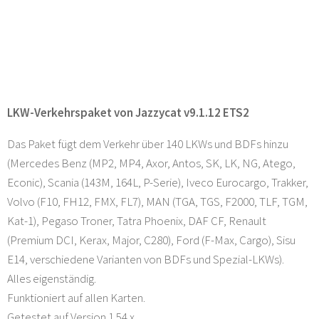
LKW-Verkehrspaket von Jazzycat v9.1.12 ETS2
Das Paket fügt dem Verkehr über 140 LKWs und BDFs hinzu
(Mercedes Benz (MP2, MP4, Axor, Antos, SK, LK, NG, Atego,
Econic), Scania (143M, 164L, P-Serie), Iveco Eurocargo, Trakker,
Volvo (F10, FH12, FMX, FL7), MAN (TGA, TGS, F2000, TLF, TGM,
Kat-1), Pegaso Troner, Tatra Phoenix, DAF CF, Renault
(Premium DCI, Kerax, Major, C280), Ford (F-Max, Cargo), Sisu
E14, verschiedene Varianten von BDFs und Spezial-LKWs).
Alles eigenständig.
Funktioniert auf allen Karten.
Getestet auf Version 1.54.x