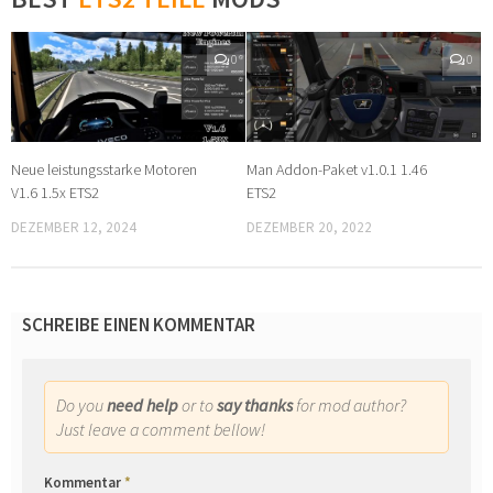
0
0
Neue leistungsstarke Motoren
Man Addon-Paket v1.0.1 1.46
V1.6 1.5x ETS2
ETS2
DEZEMBER 12, 2024
DEZEMBER 20, 2022
SCHREIBE EINEN KOMMENTAR
Do you
need help
or to
say thanks
for mod author?
Just leave a comment bellow!
Kommentar
*