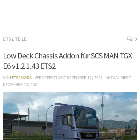
ETS2 TEILE
0
Low Deck Chassis Addon für SCS MAN TGX
E6 v1.2 1.43 ETS2
VON
ETS2MODS
· VERÖFFENTLICHT
DEZEMBER 12, 2021
· AKTUALISIERT
DEZEMBER 12, 2021