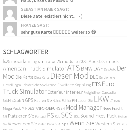
Hallo, bitte das Password
SEBASTIAN MAIER SAGT:
Diese Datei existiert nicht... :-(
FRANZE SAGT:
sehr gute Karte 👍🏻👍🏻👍🏻 weiter so 😊
SCHLAGWÖRTER
fs25 mods
farming simulator 25 mods
LS2025 Mods
ls25 mods
ATS
Der
American Truck Simulator
DAF
BMW
Das Auto
Dieser Mod
Mod
DLC
Die Karte
Diese Karte
Empfohlene
Euro
ETS
Erweiterte Kopplung
Erforderliche Spielversion
Einstellungen
Truck Simulator
Exterieur Interieur
Freightliner Cascadia
LKW
GPS
GENIESSEN
KH
Kaufen Sie
LT
Keine Fehler
Laden Sie
MAN
Mod Manager
Mega Pack
Neue Fracht
MINDESTANFORDERUNGEN
SCS
PS
Sound Fixes Pack
Platzieren Sie
SISL
RJL
NG
Stellen
Portugal
Wenn Sie
Verwenden Sie
Western Star
Viel Spa
XBS
Sie
Vielen Dank